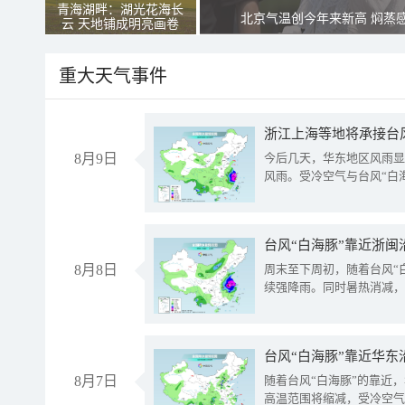
青海湖畔：湖光花海长
北京气温创今年来新高 焖蒸
云 天地铺成明亮画卷
重大天气事件
浙江上海等地将承接台风
8月9日
今后几天，华东地区风雨显
风雨。受冷空气与台风“白
台风“白海豚”靠近浙闽
8月8日
周末至下周初，随着台风“
续强降雨。同时暑热消减，
台风“白海豚”靠近华东
8月7日
随着台风“白海豚”的靠近
高温范围将缩减，受冷空气