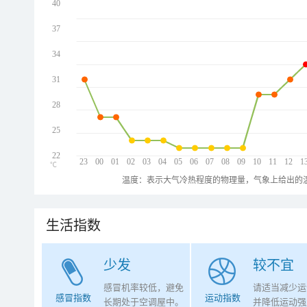
40
37
34
31
28
25
22
23
00
01
02
03
04
05
06
07
08
09
10
11
12
1
℃
温度：表示大气冷热程度的物理量，气象上给出的温
生活指数
少发
较不宜
感冒机率较低，避免
请适当减少运
感冒指数
运动指数
长期处于空调屋中。
并降低运动强