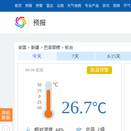
首页
预报
预警
雷达
云图
天气地图
专业产品
资讯
视频
节气
预报
全国
>
新疆
>
巴音郭楞
>
轮台
今天
7天
8-15天
高温预警
00:00 实况
26.7
℃
北风
2级
相对湿度
44%