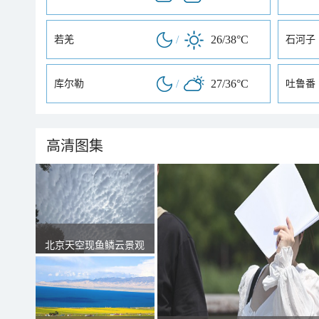
/
26/38°C
若羌
石河子
/
27/36°C
库尔勒
吐鲁番
高清图集
北京天空现鱼鳞云景观