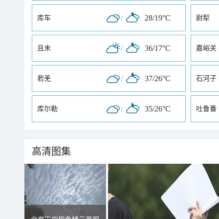
/
28/19°C
库车
尉犁
/
36/17°C
且末
嘉峪关
/
37/26°C
若羌
石河子
/
35/26°C
库尔勒
吐鲁番
高清图集