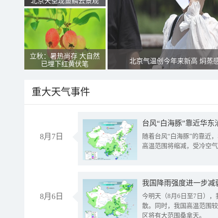
北京天空现鱼鳞云景观
立秋：暑热尚存 大自然
北京气温创今年来新高 焖蒸
已埋下红黄伏笔
重大天气事件
台风“白海豚”靠近华东
8月7日
随着台风“白海豚”的靠近
高温范围将缩减，受冷空气
8月6日
今明天（8月6日至7日）
散。同时，我国高温范围较
区将有大范围桑拿天。