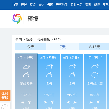
首页
预报
预警
雷达
云图
天气地图
专业产品
资讯
视频
节气
预报
全国
>
新疆
>
巴音郭楞
>
轮台
今天
7天
8-15天
7日（今天）
8日（明天）
9日（后天）
10日（周一）
阴转多云
多云
多云
多云转小雨
35
/
23℃
37
/
23℃
39
/
23℃
38
/
25℃
<3级
<3级
<3级
<3级