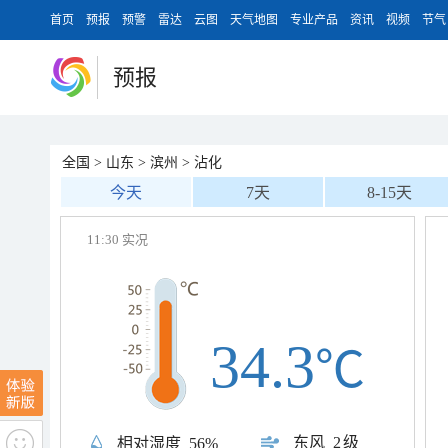
首页
预报
预警
雷达
云图
天气地图
专业产品
资讯
视频
节气
预报
全国
>
山东
>
滨州
>
沾化
今天
7天
8-15天
11:30 实况
34.3
℃
东风
2级
相对湿度
56%