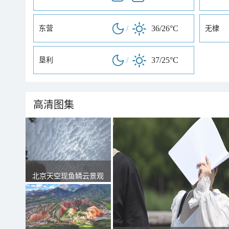
/
36/26°C
东营
无棣
/
37/25°C
垦利
高清图集
北京天空现鱼鳞云景观