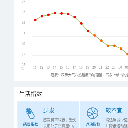
37
35
33
31
29
27
25
11
12
13
14
15
16
17
18
19
20
21
22
23
00
0
℃
温度：表示大气冷热程度的物理量，气象上给出的温
生活指数
少发
较不宜
感冒机率较低，避免
请适当减少运
感冒指数
运动指数
长期处于空调屋中。
并降低运动强