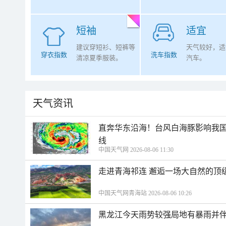
短袖
适宜
建议穿短衫、短裤等
天气较好，适
穿衣指数
洗车指数
清凉夏季服装。
汽车。
天气资讯
直奔华东沿海！台风白海豚影响我国
线
中国天气网 2026-08-06 11:30
走进青海祁连 邂逅一场大自然的顶
中国天气网青海站 2026-08-06 10:26
黑龙江今天雨势较强局地有暴雨并伴