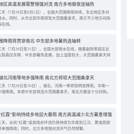
地区高温发展需警惕强对流 南方多地昼夜连轴热
三天（7月30日至8月1日），全国大范围降雨持续，东北地区多对
降水。同时，从华北到华南将现大范围桑拿天，南方不少地方闷热
候在线。
围降雨将贯穿南北 中东部多地暑热连轴转
三天（7月29日至31日），全国大部雨水在线，随着副热带高压北
大陆高压东移，中东部暑热发展，加上湿度较大，大范围桑拿天持
湖北河南等地多强降雨 南北方将现大范围桑拿天
三天（7月28日至30日），湖北、河南一带将现明显降雨，华南一
多强降雨。本周中东部将迎大范围桑拿天，南北方都会十分闷热。
“红霞”影响持续多地迎大暴雨 南方高温减少北方暑意增强
三天，台风“红霞”或其残余环流仍将持续为华南到江汉、黄淮西部
带来强降雨；同时，北方多地强对流天气仍然频繁。