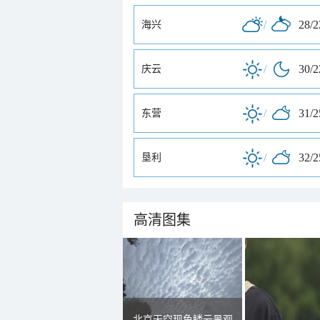
/
28/
海兴
/
30/
庆云
/
31/
东营
/
32/
垦利
高清图集
北京天空现鱼鳞云景观