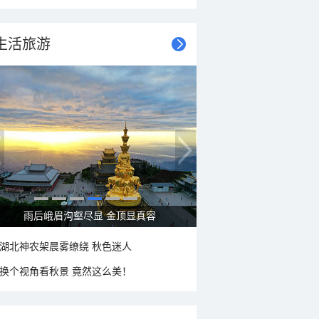
生活旅游
秋意浓 蓝天映衬下的哈尔滨伏尔加庄园
湖北神农架晨雾缭绕 秋色迷人
换个视角看秋景 竟然这么美！