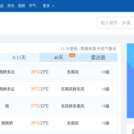
品
资讯
视频
节气
更多
11:30更新
|
数据来源 中央气象台
8-15天
40天
雷达图
雨转多云
28℃
/23℃
东南风
<3级
雨转多云
28℃
/23℃
东南风转东风
<3级
雨
27℃
/22℃
东风转东南风
<3级
雨转阴
28℃
/23℃
东南风
<3级