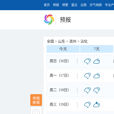
首页
预报
预警
雷达
云图
天气地图
专业产
预报
全国
>
山东
>
滨州
>
沾化
今天
7天
周日（16日）
周一（17日）
周二（18日）
周三（19日）