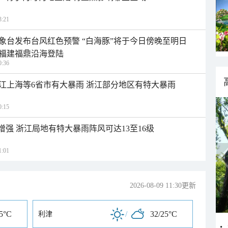
:21
象台发布台风红色预警 “白海豚”将于今日傍晚至明日
福建福鼎沿海登陆
:36
江上海等6省市有大暴雨 浙江部分地区有特大暴雨
:15
增强 浙江局地有特大暴雨阵风可达13至16级
:01
2026-08-09 11:30更新
25°C
/
32/25°C
利津