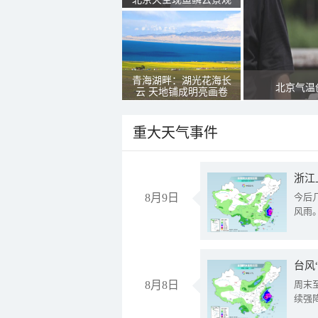
青海湖畔：湖光花海长
北京气温
云 天地铺成明亮画卷
重大天气事件
浙江
8月9日
今后
风雨
台风
8月8日
周末
续强