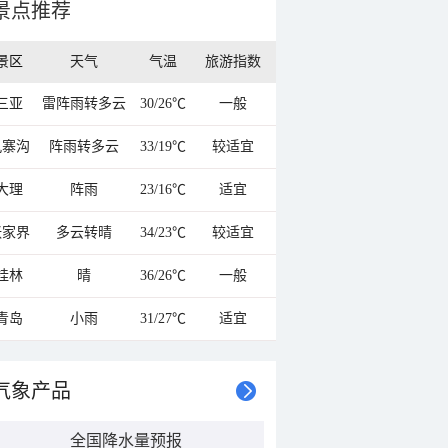
景点推荐
景区
天气
气温
旅游指数
三亚
雷阵雨转多云
30/26℃
一般
九寨沟
阵雨转多云
33/19℃
较适宜
大理
阵雨
23/16℃
适宜
张家界
多云转晴
34/23℃
较适宜
桂林
晴
36/26℃
一般
青岛
小雨
31/27℃
适宜
气象产品
全国降水量预报