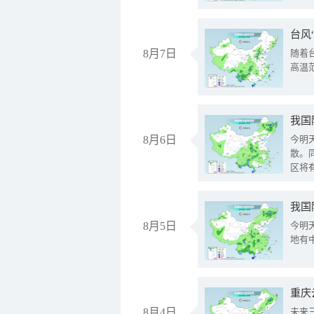
台风
8月7日
随着
高温
8月6日
今明
散。
区将
我国
8月5日
今明
地有
重庆
8月4日
未来