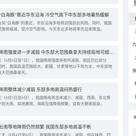
“白海豚”靠近华东沿海 冷空气南下中东部多地暑热缓解
台风“白海豚”的靠近，华东沿海多地将迎强劲台风雨。同时，我国
范围将缩减，受冷空气影响，今天东北多地将率先迎来降温。
我国降雨强度进一步减弱 中东部大范围桑拿天持续局地可超38℃
天（8月6日至7日），我国降雨强度将有所减弱，雨区仍比较分
同时，我国高温范围较大，新疆、甘肃等地以干热为主，中东部地
有大范围桑拿天。
降雨整体减少减弱 东部多地高温闷热盛行
天（8月5日至6日），我国降雨将总体减少、减弱，西南、东北等
中到大雨，局地暴雨，海南岛强降雨频繁，或有大暴雨现身。
云南等地降雨仍然频繁 我国东部多地高温不断
三天（8月4日至6日），我国降雨逐步减少、减弱，但在陕西、四