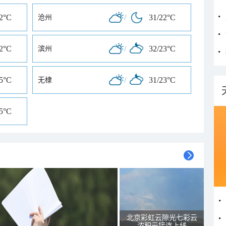
22°C
/
31/22°C
沧州
22°C
/
32/23°C
滨州
25°C
/
31/23°C
无棣
25°C
北京彩虹云隙光七彩云
浓积云接连上线