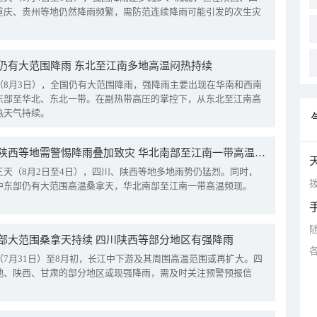
重庆、贵州等地仍然降雨频繁，需防范连续降雨可能引发的次生灾
仍有大范围降雨 东北至江南多地高温闷热持续
（8月3日），全国仍有大范围降雨，强降雨主要出现在华南和西南
东部至华北、东北一带。在副热带高压的掌控下，从东北至江南高
热天气持续。
四川陕西等地需警惕降雨叠加致灾 华北南部至江南一带高温频现
三天（8月2日至4日），四川、陕西等地多地雨势仍猛烈。同时，
拨
中东部仍有大范围高温桑拿天，华北南部至江南一带高温频现。
部大范围桑拿天持续 四川陕西等部分地区有强降雨
（7月31日）至8月初，长江中下游及其周围高温范围或再扩大。四
地、陕西、甘肃的部分地区或现强降雨，需及时关注预警预报信