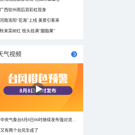
广西钦州雨后双彩虹现身
河南洛阳“花海”上线 美景引客来
秋来栾树红 枝头挂满“胭脂果”
天气视频
中央气象台8月8日06时继续发布强对流天气蓝色预警
又有两个台风生成了