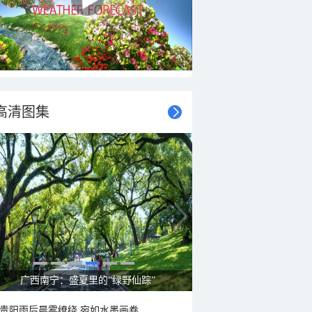
高清图集
呼伦贝尔草原 藏着最治愈的蓝天白云
贵阳雨后晨雾缭绕 宛如水墨画卷