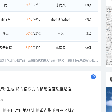
雨
30℃
/23℃
东南风
<3级
雨转阴
30℃
/24℃
南风转东南风
<3级
多云
30℃
/23℃
南风
<3级
多云转晴
31℃
/24℃
东南风
<3级
预报属于客观预报产品，反映的是未来天气变化趋势、请随时关注最新预报.....
琵鹭”生成 将向偏东方向移动强度缓慢增强
:09
”：将于何时何地登陆 将重点影响哪些区域？