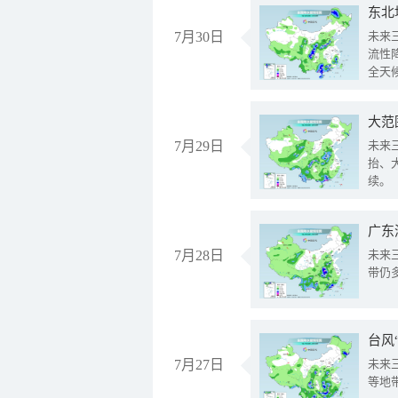
东北
7月30日
未来
流性
全天
大范
7月29日
未来
抬、
续。
广东
7月28日
未来
带仍
台风
7月27日
未来
等地