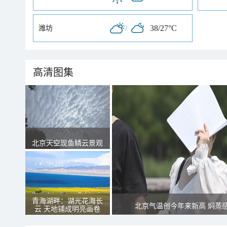
/
38/27°C
潍坊
高清图集
北京天空现鱼鳞云景观
青海湖畔：湖光花海长
北京气温创今年来新高 焖蒸
云 天地铺成明亮画卷