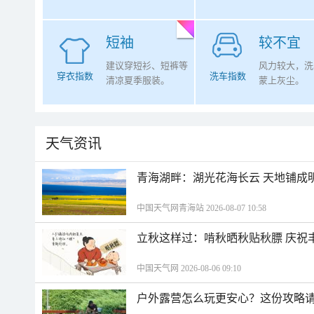
短袖
较不宜
建议穿短衫、短裤等
风力较大，洗
穿衣指数
洗车指数
清凉夏季服装。
蒙上灰尘。
天气资讯
青海湖畔：湖光花海长云 天地铺成
中国天气网青海站 2026-08-07 10:58
立秋这样过：啃秋晒秋贴秋膘 庆祝
中国天气网 2026-08-06 09:10
户外露营怎么玩更安心？这份攻略