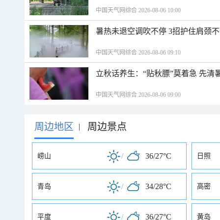
中国天气网综合 2026-08-06 10:00
暑热未退空调吹不停 3招护住肩颈
中国天气网综合 2026-08-06 09:10
立秋话养生：“贴秋膘”莫着急 先清
中国天气网综合 2026-08-06 09:00
周边地区
周边景点
|
/
36/27°C
崂山
日照
/
34/28°C
青岛
高密
/
36/27°C
平度
黄岛