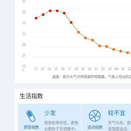
37
35
33
31
29
27
25
12
13
14
15
16
17
18
19
20
21
22
23
00
01
0
℃
温度：表示大气冷热程度的物理量，气象上给出的温
生活指数
少发
较不宜
感冒机率较低，避免
天气炎热，建
感冒指数
运动指数
长期处于空调屋中。
高强度运动。