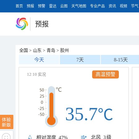
首页
预报
预警
雷达
云图
天气地图
专业产品
资讯
视频
节气
预报
全国
>
山东
>
青岛
>
胶州
今天
7天
8-15天
高温预警
12:10 实况
35.7
℃
北风
3级
相对湿度
47%