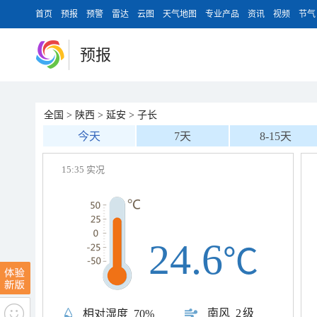
首页
预报
预警
雷达
云图
天气地图
专业产品
资讯
视频
节气
预报
全国
>
陕西
>
延安
>
子长
今天
7天
8-15天
15:35 实况
24.6
℃
南风
2级
相对湿度
70%