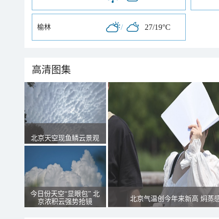
/
27/19°C
榆林
高清图集
北京天空现鱼鳞云景观
今日份天空“显眼包” 北
北京气温创今年来新高 焖蒸
京浓积云强势抢镜