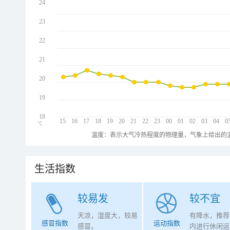
24
23
22
21
20
19
18
15
16
17
18
19
20
21
22
23
00
01
02
03
04
0
℃
温度：表示大气冷热程度的物理量，气象上给出的温
生活指数
较易发
较不宜
天凉，湿度大，较易
有降水，推荐
感冒指数
运动指数
感冒。
内进行休闲运