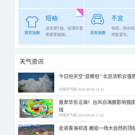
短袖
不宜
适合穿T恤、短薄外套
有雨，雨水和
穿衣指数
洗车指数
等夏季服装。
弄脏爱车。
天气资讯
今日份天空“显眼包” 北京浓积云强
中国天气网 2026-08-06 14:35
直奔华东沿海！台风白海豚影响我国
线
中国天气网 2026-08-06 11:30
走进青海祁连 邂逅一场大自然的顶