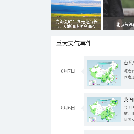
青海湖畔：湖光花海长
北京气温
云 天地铺成明亮画卷
重大天气事件
台风
8月7日
随着
高温
8月6日
今明
散。
区将