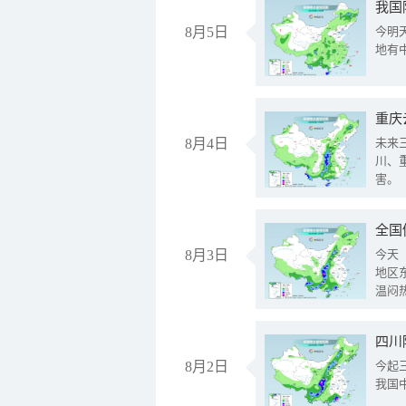
我国
8月5日
今明
地有
重庆
8月4日
未来
川、
害。
全国
8月3日
今天
地区
温闷
8月2日
今起
我国