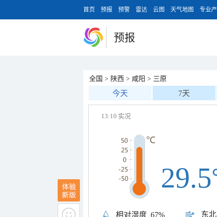
首页
预报
预警
雷达
云图
天气地图
专业产
预报
全国
>
陕西
>
咸阳
>
三原
今天
7天
13:10 实况
29.5
东北
相对湿度
67%