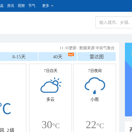
品
资讯
视频
节气
更多
11:30更新
|
数据来源 中央气象台
8-15天
40天
雷达图
7日白天
7日夜间
多云
小雨
℃
30
22
°C
°C
风
2级