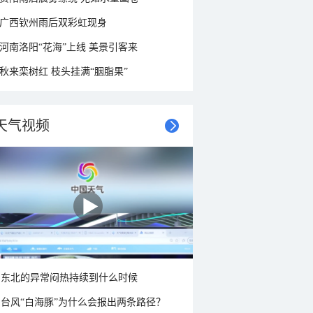
广西钦州雨后双彩虹现身
河南洛阳“花海”上线 美景引客来
秋来栾树红 枝头挂满“胭脂果”
天气视频
东北的异常闷热持续到什么时候
台风“白海豚”为什么会报出两条路径？