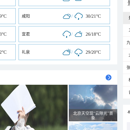
19°C
/
30/21°C
咸阳
23°C
/
26/18°C
宜君
22°C
/
29/20°C
礼泉
北京天空现“云隙光”景
象