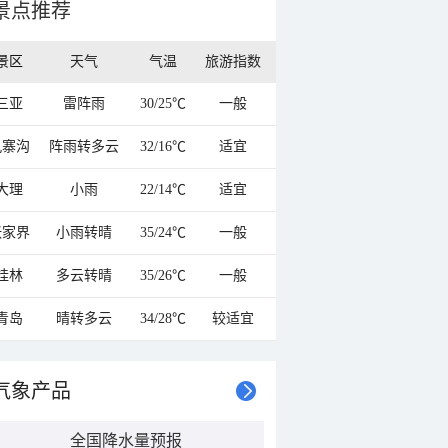
景点推荐
景区
天气
气温
旅游指数
三亚
雷阵雨
30/25℃
一般
九寨沟
阵雨转多云
32/16℃
适宜
大理
小雨
22/14℃
适宜
张家界
小雨转晴
35/24℃
一般
桂林
多云转晴
35/26℃
一般
青岛
晴转多云
34/28℃
较适宜
气象产品
全国降水量预报