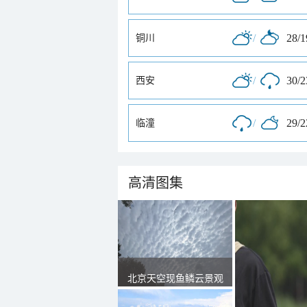
/
28/
铜川
/
30/
西安
/
29/
临潼
高清图集
北京天空现鱼鳞云景观