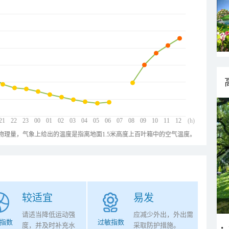
21
22
23
00
01
02
03
04
05
06
07
08
09
10
11
12
(h)
物理量，气象上给出的温度是指离地面1.5米高度上百叶箱中的空气温度。
较适宜
易发
请适当降低运动强
应减少外出，外出需
指数
过敏指数
度，并及时补充水
采取防护措施。