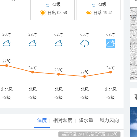
<3级
<3级
日出 05:58
日落 19:41
20时
23时
02时
05时
08时
27℃
24℃
24℃
23℃
22℃
东北风
北风
北风
北风
东北风
<3级
<3级
<3级
<3级
<3级
温度
相对湿度
降水量
风力风向
最高气温: 29.1℃ , 最低气温: 21.5℃