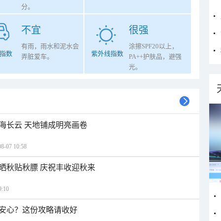
分。
不宜
很强
有雨，雨水和泥水会
涂擦SPF20以上，
指数
紫外线指数
弄脏爱车。
PA++护肤品，避强
光。
海长云 天地铺成明亮画卷
07 10:58
晒秋贴秋膘 庆祝丰收迎秋来
:10
安心？这份攻略请收好