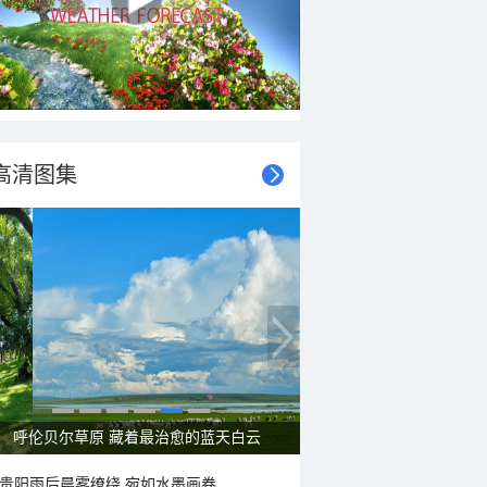
高清图集
呼伦贝尔草原 藏着最治愈的蓝天白云
贵阳雨后晨雾缭绕 宛如水墨画卷