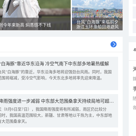
台风“白海豚”来临前夕
创今年来新高 焖蒸感不下线
浙江玉环渔船回港避风
“白海豚”靠近华东沿海 冷空气南下中东部多地暑热缓解
台风“白海豚”的靠近，华东沿海多地将迎强劲台风雨。同时，我国
范围将缩减，受冷空气影响，今天东北多地将率先迎来降温。
拨
我国降雨强度进一步减弱 中东部大范围桑拿天持续局地可超38℃
天（8月6日至7日），我国降雨强度将有所减弱，雨区仍比较分
同时，我国高温范围较大，新疆、甘肃等地以干热为主，中东部地
有大范围桑拿天。