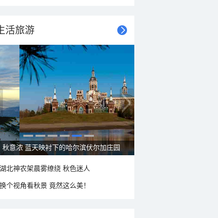
生活旅游
秋意浓 蓝天映衬下的哈尔滨伏尔加庄园
湖北神农架晨雾缭绕 秋色迷人
换个视角看秋景 竟然这么美！