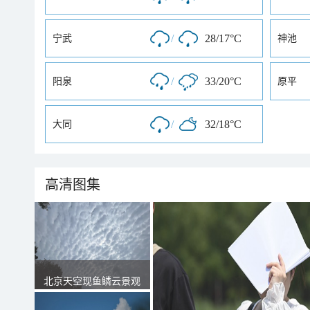
/
28/17°C
宁武
神池
/
33/20°C
阳泉
原平
/
32/18°C
大同
高清图集
北京天空现鱼鳞云景观