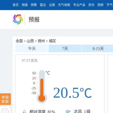
首页
预报
预警
雷达
云图
天气地图
专业产品
资讯
视频
节气
预报
全国
>
山西
>
朔州
>
城区
今天
7天
8-15天
07:25 实况
20.5
℃
北风
1级
相对湿度
81%