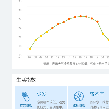
33
30
27
24
21
18
15
07
08
09
10
11
12
13
14
15
16
17
18
19
20
2
℃
温度：表示大气冷热程度的物理量，气象上给出的温
生活指数
少发
较不宜
感冒机率较低，避免
有降水，推荐
感冒指数
运动指数
长期处于空调屋中。
内进行休闲运