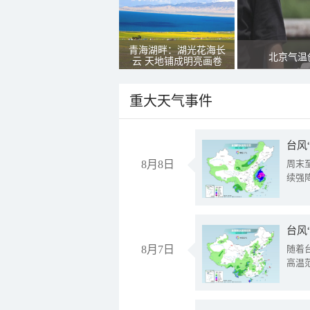
青海湖畔：湖光花海长
北京气温
云 天地铺成明亮画卷
重大天气事件
台风
8月8日
周末
续强
台风
8月7日
随着
高温