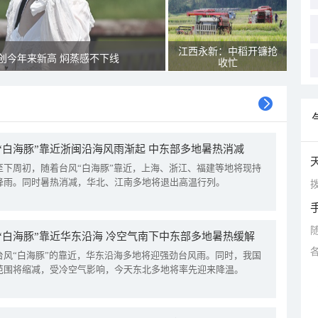
江西永新：中稻开镰抢
创今年来新高 焖蒸感不下线
收忙
“白海豚”靠近浙闽沿海风雨渐起 中东部多地暑热消减
至下周初，随着台风“白海豚”靠近，上海、浙江、福建等地将现持
降雨。同时暑热消减，华北、江南多地将退出高温行列。
拨
“白海豚”靠近华东沿海 冷空气南下中东部多地暑热缓解
台风“白海豚”的靠近，华东沿海多地将迎强劲台风雨。同时，我国
范围将缩减，受冷空气影响，今天东北多地将率先迎来降温。