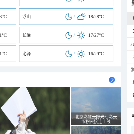
28°C
/
18/28°C
浮山
31°C
/
17/27°C
长治
31°C
/
16/29°C
沁源
北京彩虹云隙光七彩云
浓积云接连上线