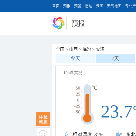
首页
预报
预警
雷达
云图
天气地图
专业产
预报
全国
>
山西
>
临汾
>
安泽
今天
7天
19:45 实况
23.7
东北
相对湿度
81%