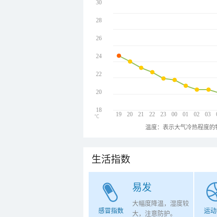
30
28
26
24
22
20
18
19
20
21
22
23
00
01
02
03
℃
温度：表示大气冷热程度的
生活指数
易发
大幅度降温，湿度较
感冒指数
运动
大，注意防护。