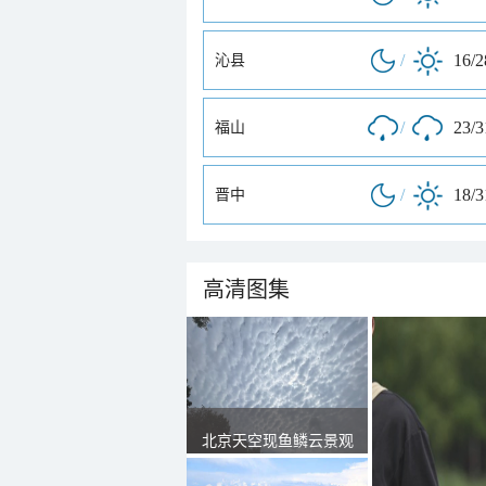
/
16/
沁县
/
23/
福山
/
18/
晋中
高清图集
北京天空现鱼鳞云景观