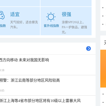
适宜
很强
天气较好，适合擦洗
涂擦SPF20以上，
指数
紫外线指数
汽车。
PA++护肤品，避强
光。
偏西方向移动 未来对我国无影响
:18
预警：浙江云南等部分地区风险较高
:05
浙江上海等4省市部分地区将有10级以上雷暴大风