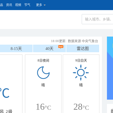
品
资讯
视频
节气
更多
18:00更新
|
数据来源 中央气象台
8-15天
40天
雷达图
8日夜间
9日白天
晴
晴
℃
16
28
°C
°C
风
2级