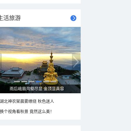
生活旅游
秋意浓 蓝天映衬下的哈尔滨伏尔加庄园
湖北神农架晨雾缭绕 秋色迷人
换个视角看秋景 竟然这么美！