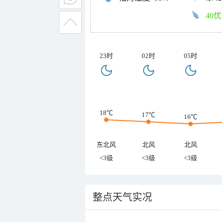
40优
23时
02时
05时
18℃
17℃
16℃
东北风
北风
北风
<3级
<3级
<3级
整点天气实况