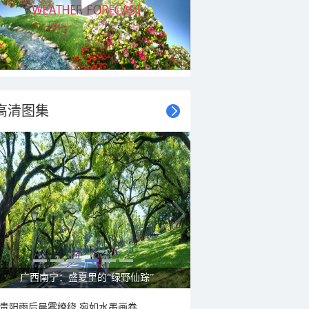
高清图集
呼伦贝尔草原 藏着最治愈的蓝天白云
贵阳雨后晨雾缭绕 宛如水墨画卷