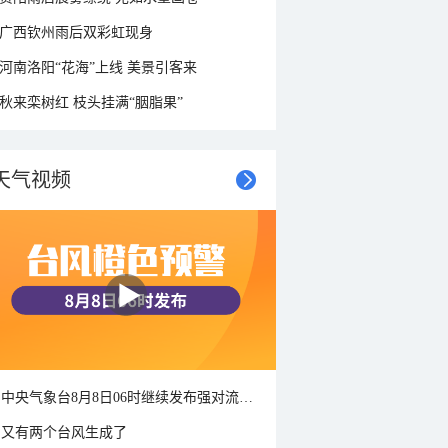
广西钦州雨后双彩虹现身
河南洛阳“花海”上线 美景引客来
秋来栾树红 枝头挂满“胭脂果”
天气视频
中央气象台8月8日06时继续发布强对流天气蓝色预警
又有两个台风生成了