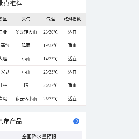
景点推荐
景区
天气
气温
旅游指数
三亚
多云转大雨
26/30℃
适宜
九寨沟
阵雨
19/32℃
适宜
大理
小雨
14/22℃
适宜
张家界
小雨
25/33℃
适宜
桂林
晴
26/37℃
适宜
青岛
多云转小雨
26/32℃
适宜
气象产品
全国降水量预报