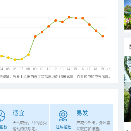
04
05
06
07
08
09
10
11
12
13
14
15
16
17
18
19
(h)
物理量，气象上给出的温度是指离地面1.5米高度上百叶箱中的空气温度。
适宜
易发
天气较好，尽情感受
应减少外出，外出需
指数
过敏指数
运动的快乐吧。
采取防护措施。