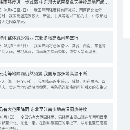
我国降雨强度进一步减弱 中东部大范围桑拿天持续局地可超38℃
天（8月6日至7日），我国降雨强度将有所减弱，雨区仍比较分
同时，我国高温范围较大，新疆、甘肃等地以干热为主，中东部地
有大范围桑拿天。
降雨整体减少减弱 东部多地高温闷热盛行
天（8月5日至6日），我国降雨将总体减少、减弱，西南、东北等
中到大雨，局地暴雨，海南岛强降雨频繁，或有大暴雨现身。
云南等地降雨仍然频繁 我国东部多地高温不断
三天（8月4日至6日），我国降雨逐步减少、减弱，但在陕西、四
重庆、贵州等地仍然降雨频繁，需防范连续降雨可能引发的次生灾
仍有大范围降雨 东北至江南多地高温闷热持续
（8月3日），全国仍有大范围降雨，强降雨主要出现在华南和西南
东部至华北、东北一带。在副热带高压的掌控下，从东北至江南高
热天气持续。