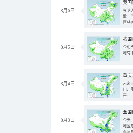
8月6日
今明
散。
区将
我国
8月5日
今明
地有
重庆
8月4日
未来
川、
害。
全国
8月3日
今天
地区
温闷