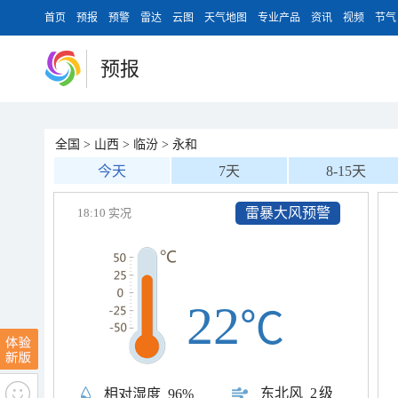
首页
预报
预警
雷达
云图
天气地图
专业产品
资讯
视频
节气
预报
全国
>
山西
>
临汾
>
永和
今天
7天
8-15天
雷暴大风预警
18:10 实况
22
℃
东北风
2级
相对湿度
96%