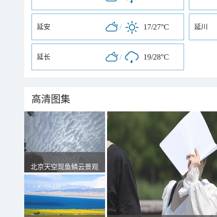
/
17/27°C
延安
延川
/
19/28°C
延长
高清图集
北京天空现鱼鳞云景观