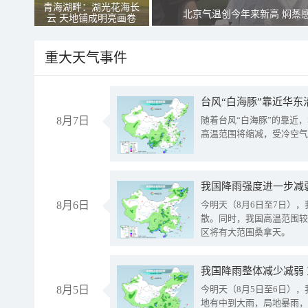
青海湖畔：湖光花海长
北京气温创今年来新高 焖蒸
云 天地铺成明亮画卷
重大天气事件
台风“白海豚”靠近华东
8月7日
随着台风“白海豚”的靠近
高温范围将缩减，受冷空气
8月6日
今明天（8月6日至7日）
散。同时，我国高温范围较
区将有大范围桑拿天。
我国降雨整体减少减弱
8月5日
今明天（8月5日至6日）
地有中到大雨，局地暴雨，