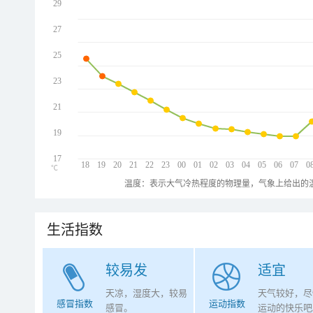
29
27
25
23
21
19
17
18
19
20
21
22
23
00
01
02
03
04
05
06
07
0
℃
温度：表示大气冷热程度的物理量，气象上给出的温
生活指数
较易发
适宜
天凉，湿度大，较易
天气较好，尽
感冒指数
运动指数
感冒。
运动的快乐吧