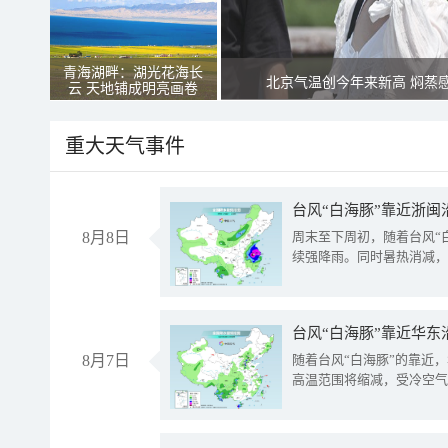
青海湖畔：湖光花海长
北京气温创今年来新高 焖蒸
云 天地铺成明亮画卷
重大天气事件
台风“白海豚”靠近浙闽
8月8日
周末至下周初，随着台风“
续强降雨。同时暑热消减，
台风“白海豚”靠近华东
8月7日
随着台风“白海豚”的靠近
高温范围将缩减，受冷空气