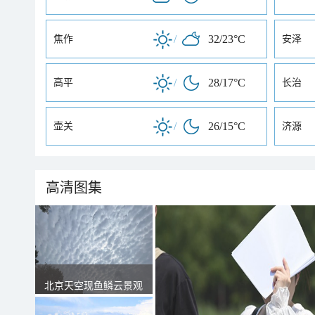
/
32/23°C
焦作
安泽
/
28/17°C
高平
长治
/
26/15°C
壶关
济源
高清图集
北京天空现鱼鳞云景观