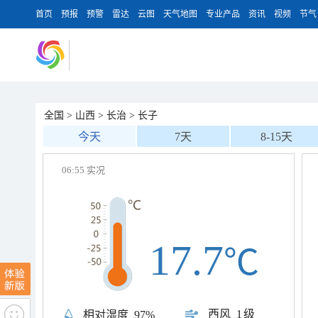
首页
预报
预警
雷达
云图
天气地图
专业产品
资讯
视频
节气
全国
>
山西
>
长治
>
长子
今天
7天
8-15天
06:55 实况
17.7
℃
西风
1级
相对湿度
97%