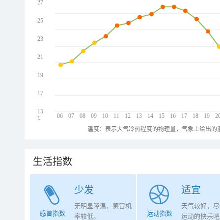
27
25
23
21
19
17
15
06
07
08
09
10
11
12
13
14
15
16
17
18
19
2
℃
温度：表示大气冷热程度的物理量，气象上给出的温
生活指数
少发
适宜
无明显降温，感冒机
天气较好，尽
感冒指数
运动指数
率较低。
运动的快乐吧