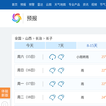
首页
预报
预警
雷达
云图
天气地图
专业产品
资讯
视频
节气
预报
全国
>
山西
>
长治
>
长子
今天
7天
8-15天
周六（15日）
小雨转雨
25
周日（16日）
雨
22
周一（17日）
雨
22
周二（18日）
雨
24