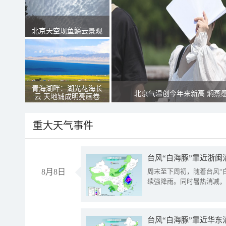
北京天空现鱼鳞云景观
青海湖畔：湖光花海长
北京气温创今年来新高 焖蒸
云 天地铺成明亮画卷
重大天气事件
台风“白海豚”靠近浙闽
8月8日
周末至下周初，随着台风“
续强降雨。同时暑热消减，
台风“白海豚”靠近华东