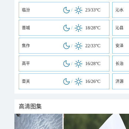
/
23/33°C
临汾
沁水
/
18/28°C
晋城
沁县
/
22/33°C
焦作
安泽
/
16/28°C
高平
长治
/
16/26°C
壶关
济源
高清图集