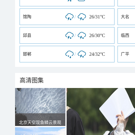
/
26/31°C
馆陶
大名
/
26/30°C
邱县
临西
/
24/32°C
邯郸
广平
高清图集
北京天空现鱼鳞云景观