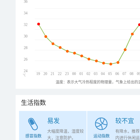
36
34
32
30
28
26
24
19
20
21
22
23
00
01
02
03
04
05
06
07
08
0
℃
温度：表示大气冷热程度的物理量，气象上给出的温
生活指数
易发
较不宜
大幅度降温，湿度较
有降水，推荐
感冒指数
运动指数
大，注意防护。
内进行休闲运