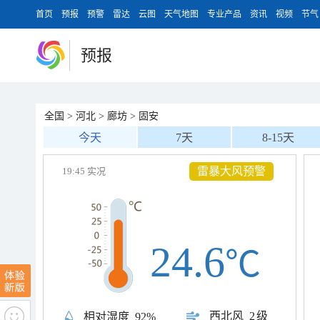
首页
预报
预警
雷达
云图
天气地图
专业产品
资讯
视频
节气
预报
全国
>
河北
>
廊坊
>
固安
今天
7天
8-15天
雷暴大风预警
19:45 实况
24.6
℃
西北风
2级
相对湿度
92%