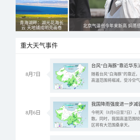
青海湖畔：湖光花海长
北京气温创今年来新高 焖蒸
云 天地铺成明亮画卷
重大天气事件
台风“白海豚”靠近华东
8月7日
随着台风“白海豚”的靠近
高温范围将缩减，受冷空气
8月6日
今明天（8月6日至7日）
散。同时，我国高温范围较
区将有大范围桑拿天。