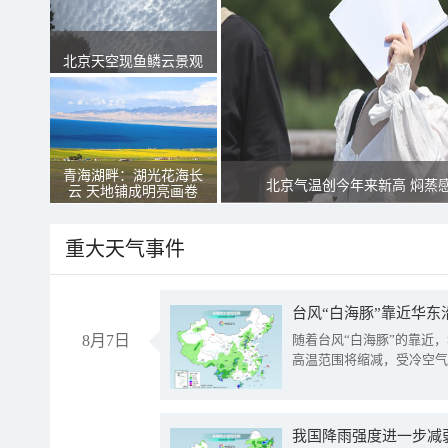
北京天空现鱼鳞云景观
青海湖畔：湖光花海长
北京气温创今年来新高 焖蒸
云 天地铺成明亮画卷
重大天气事件
台风“白海豚”靠近华东
8月7日
随着台风“白海豚”的靠近
高温范围将缩减，受冷空气