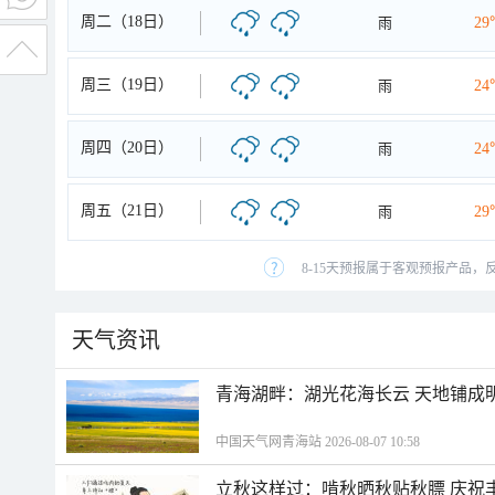
周二（18日）
雨
29
周三（19日）
雨
24
周四（20日）
雨
24
周五（21日）
雨
29
8-15天预报属于客观预报产品，
天气资讯
青海湖畔：湖光花海长云 天地铺成
中国天气网青海站 2026-08-07 10:58
立秋这样过：啃秋晒秋贴秋膘 庆祝