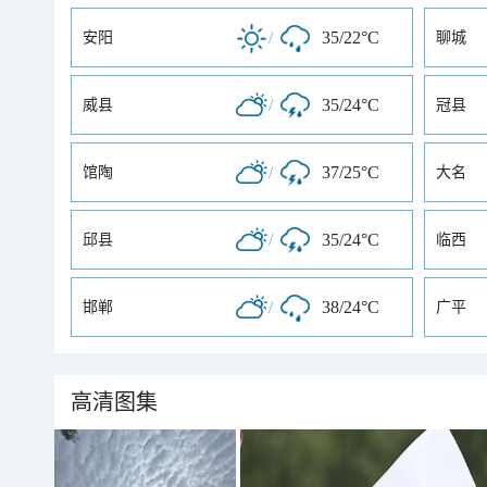
/
35/22°C
安阳
聊城
/
35/24°C
威县
冠县
/
37/25°C
馆陶
大名
/
35/24°C
邱县
临西
/
38/24°C
邯郸
广平
高清图集