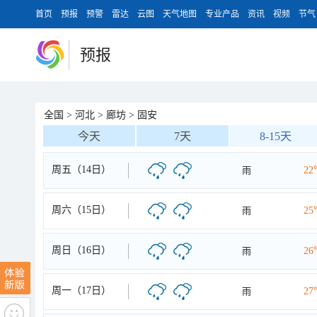
首页
预报
预警
雷达
云图
天气地图
专业产品
资讯
视频
节气
预报
全国
>
河北
>
廊坊
>
固安
今天
7天
8-15天
周五（14日）
雨
22
周六（15日）
雨
25
周日（16日）
雨
26
周一（17日）
雨
27