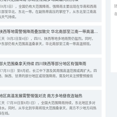
（8月3日），全国仍有大范围降雨，强降雨主要出现在华南和西南
东部至华北、东北一带。在副热带高压的掌控下，从东北至江南高
热天气持续。
四川陕西等地需警惕降雨叠加致灾 华北南部至江南一带高温频现
三天（8月2日至4日），四川、陕西等地多地雨势仍猛烈。同时，
中东部仍有大范围高温桑拿天，华北南部至江南一带高温频现。
部大范围桑拿天持续 四川陕西等部分地区有强降雨
（7月31日）至8月初，长江中下游及其周围高温范围或再扩大。四
地、陕西、甘肃的部分地区或现强降雨，需及时关注预警预报信
地区高温发展需警惕强对流 南方多地昼夜连轴热
三天（7月30日至8月1日），全国大范围降雨持续，东北地区多对
降水。同时，从华北到华南将现大范围桑拿天，南方不少地方闷热
候在线。