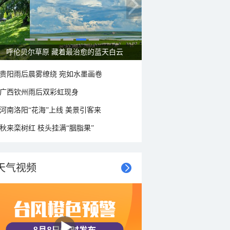
呼伦贝尔草原 藏着最治愈的蓝天白云
贵阳雨后晨雾缭绕 宛如水墨画卷
广西钦州雨后双彩虹现身
河南洛阳“花海”上线 美景引客来
秋来栾树红 枝头挂满“胭脂果”
天气视频