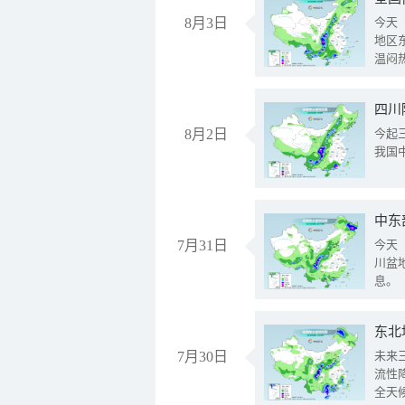
8月3日
今天
地区
温闷
8月2日
今起
我国
中东
7月31日
今天
川盆
息。
东北
7月30日
未来
流性
全天