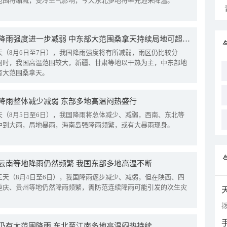
范围将缩减，受冷空气影响，今天东北多地将率先迎来降温。
我国降雨强度进一步减弱 中东部大范围桑拿天持续局地可超38℃
天（8月6日至7日），我国降雨强度将有所减弱，雨区仍比较分
同时，我国高温范围较大，新疆、甘肃等地以干热为主，中东部地
有大范围桑拿天。
降雨整体减少减弱 东部多地高温闷热盛行
天（8月5日至6日），我国降雨将总体减少、减弱，西南、东北等
中到大雨，局地暴雨，海南岛强降雨频繁，或有大暴雨现身。
云南等地降雨仍然频繁 我国东部多地高温不断
三天（8月4日至6日），我国降雨逐步减少、减弱，但在陕西、四
重庆、贵州等地仍然降雨频繁，需防范连续降雨可能引发的次生灾
拨
仍有大范围降雨 东北至江南多地高温闷热持续