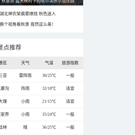
秋意浓 蓝天映衬下的哈尔滨伏尔加庄园
湖北神农架晨雾缭绕 秋色迷人
换个视角看秋景 竟然这么美！
景点推荐
景区
天气
气温
旅游指数
三亚
雷阵雨
30/25℃
一般
九寨沟
阵雨
32/18℃
适宜
大理
小雨
21/15℃
适宜
张家界
小雨
35/24℃
一般
桂林
晴
36/25℃
一般