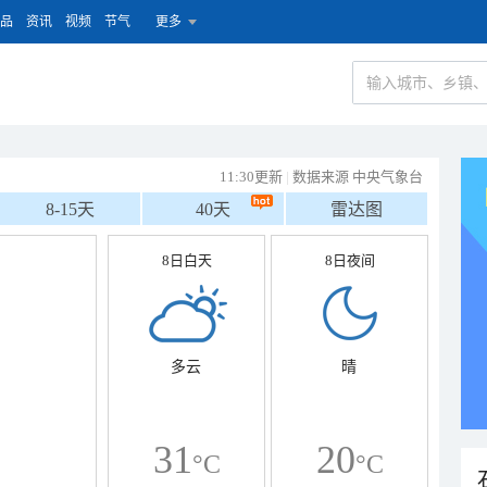
品
资讯
视频
节气
更多
11:30更新
|
数据来源 中央气象台
8-15天
40天
雷达图
8日白天
8日夜间
多云
晴
31
20
°C
°C