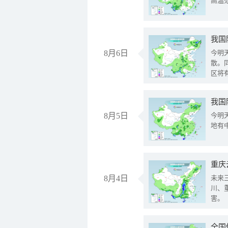
高温
8月6日
今明
散。
区将
我国
8月5日
今明
地有
重庆
8月4日
未来
川、
害。
全国