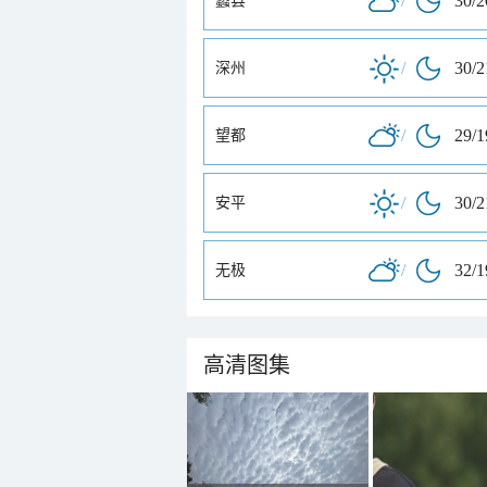
/
30/
蠡县
/
30/
深州
/
29/
望都
/
30/
安平
/
32/
无极
高清图集