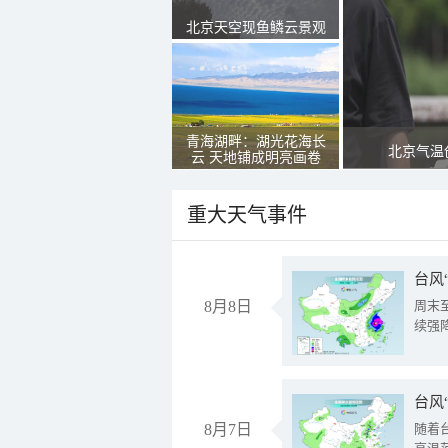
北京天空现鱼鳞云景观
青海湖畔：湖光花海长
北京气温
云 天地铺成明亮画卷
重大天气事件
台风
8月8日
周末
续强
台风
8月7日
随着