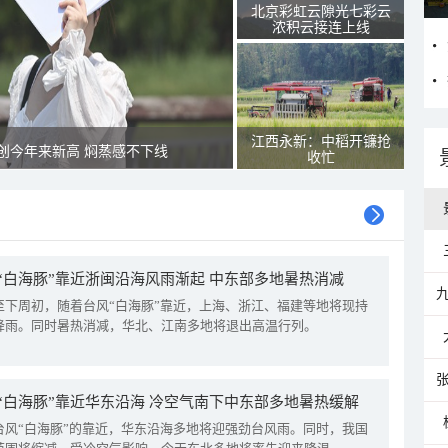
北京彩虹云隙光七彩云
浓积云接连上线
江西永新：中稻开镰抢
创今年来新高 焖蒸感不下线
收忙
“白海豚”靠近浙闽沿海风雨渐起 中东部多地暑热消减
至下周初，随着台风“白海豚”靠近，上海、浙江、福建等地将现持
降雨。同时暑热消减，华北、江南多地将退出高温行列。
“白海豚”靠近华东沿海 冷空气南下中东部多地暑热缓解
台风“白海豚”的靠近，华东沿海多地将迎强劲台风雨。同时，我国