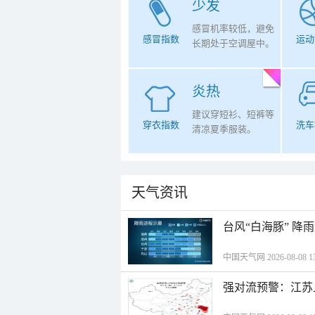
少发
感冒机率较低，避免
感冒指数
运动
长期处于空调屋中。
炎热
建议穿短衫、短裤等
穿衣指数
洗车
清凉夏季服装。
天气资讯
台风“白海豚” 降
中国天气网 2026-08-08 13
强对流预警：江苏