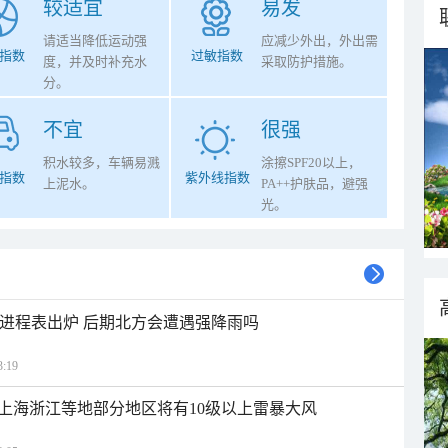
较适宜
易发
请适当降低运动强
应减少外出，外出需
指数
过敏指数
度，并及时补充水
采取防护措施。
分。
不宜
很强
积水较多，车辆易溅
涂擦SPF20以上，
指数
紫外线指数
上泥水。
PA++护肤品，避强
光。
雨进程表出炉 后期北方会遭遇强降雨吗
:19
上海浙江等地部分地区将有10级以上雷暴大风