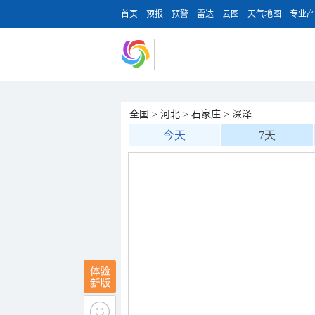
首页
预报
预警
雷达
云图
天气地图
专业产
全国
>
河北
>
石家庄
>
深泽
今天
7天