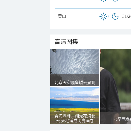
/
31/
青山
高清图集
北京天空现鱼鳞云景观
青海湖畔：湖光花海长
北京气温
云 天地铺成明亮画卷