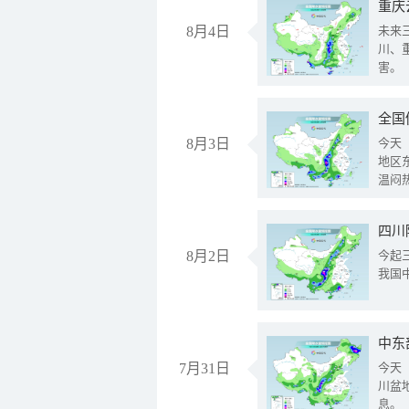
重庆
8月4日
未来
川、
害。
全国
8月3日
今天
地区
温闷
8月2日
今起
我国
中东
7月31日
今天
川盆
息。