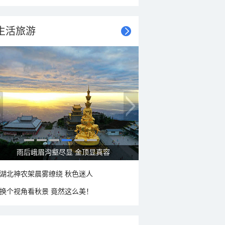
生活旅游
秋意浓 蓝天映衬下的哈尔滨伏尔加庄园
湖北神农架晨雾缭绕 秋色迷人
换个视角看秋景 竟然这么美！