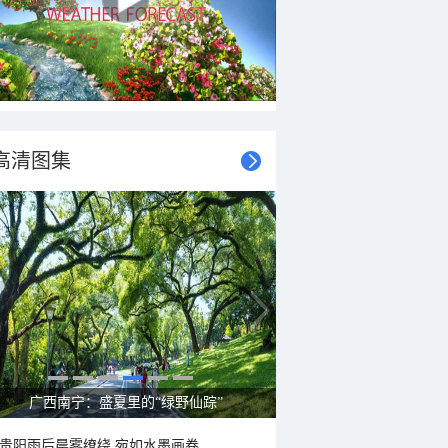
高清图集
呼伦贝尔草原 藏着最治愈的蓝天白云
贵阳雨后晨雾缭绕 宛如水墨画卷