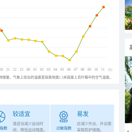
20
21
22
23
00
01
02
03
04
05
06
07
08
09
10
11
(h)
物理量，气象上给出的温度是指离地面1.5米高度上百叶箱中的空气温度。
较适宜
易发
请适当减少运动时
应减少外出，外出需
指数
过敏指数
间，降低运动强度。
采取防护措施。