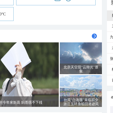
20°C
北京天空现“云隙光”景
象
台风“白海豚”来临前夕
创今年来新高 焖蒸感不下线
浙江玉环渔船回港避风