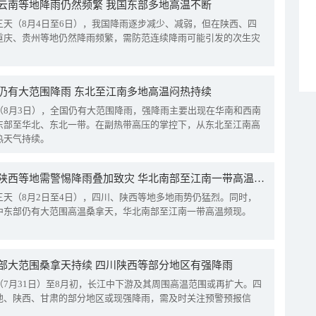
云南等地降雨仍然频繁 我国东部多地高温不断
三天（8月4日至6日），我国降雨逐步减少、减弱，但在陕西、四
重庆、贵州等地仍然降雨频繁，需防范连续降雨可能引发的次生灾
仍有大范围降雨 东北至江南多地高温闷热持续
（8月3日），全国仍有大范围降雨，强降雨主要出现在华南和西南
东部至华北、东北一带。在副热带高压的掌控下，从东北至江南高
热天气持续。
四川陕西等地需警惕降雨叠加致灾 华北南部至江南一带高温频现
三天（8月2日至4日），四川、陕西等地多地雨势仍猛烈。同时，
中东部仍有大范围高温桑拿天，华北南部至江南一带高温频现。
部大范围桑拿天持续 四川陕西等部分地区有强降雨
（7月31日）至8月初，长江中下游及其周围高温范围或再扩大。四
地、陕西、甘肃的部分地区或现强降雨，需及时关注预警预报信