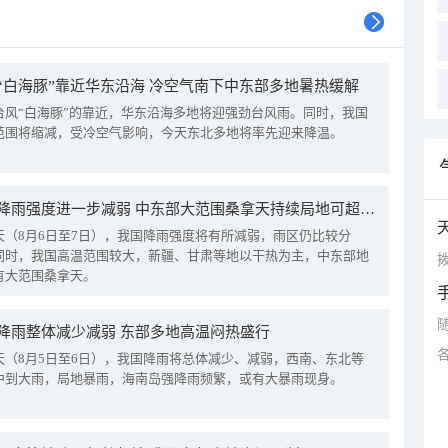
“白海豚”靠近华东沿海 冷空气南下中东部多地暑热缓解
台风“白海豚”的靠近，华东沿海多地将迎强劲台风雨。同时，我国
范围将缩减，受冷空气影响，今天东北多地将率先迎来降温。
我国降雨强度进一步减弱 中东部大范围桑拿天持续局地可超38℃
天（8月6日至7日），我国降雨强度将有所减弱，雨区仍比较分
同时，我国高温范围较大，新疆、甘肃等地以干热为主，中东部地
拨
有大范围桑拿天。
降雨整体减少减弱 东部多地高温闷热盛行
天（8月5日至6日），我国降雨将总体减少、减弱，西南、东北等
中到大雨，局地暴雨，海南岛强降雨频繁，或有大暴雨现身。