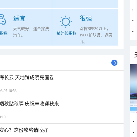
适宜
很强
天气较好，适合擦洗
涂擦SPF20以上，
指数
紫外线指数
汽车。
PA++护肤品，避强
光。
海长云 天地铺成明亮画卷
07 10:58
晒秋贴秋膘 庆祝丰收迎秋来
:10
安心？这份攻略请收好