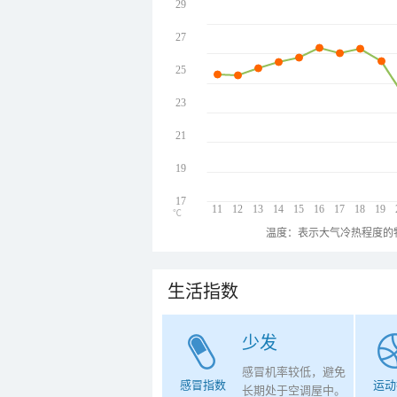
29
27
25
23
21
19
17
11
12
13
14
15
16
17
18
19
℃
温度：表示大气冷热程度的
生活指数
少发
感冒机率较低，避免
感冒指数
运动
长期处于空调屋中。