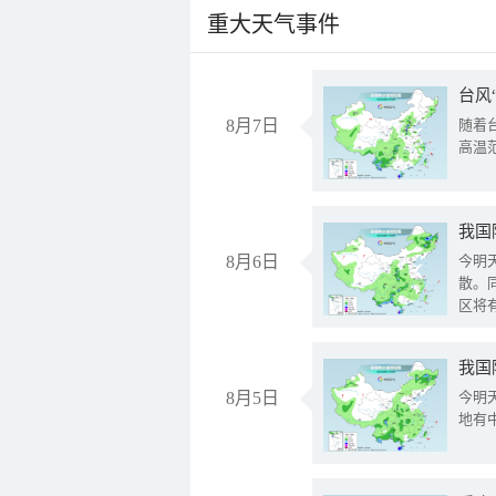
重大天气事件
台风
8月7日
随着
高温
8月6日
今明
散。
区将
我国
8月5日
今明
地有