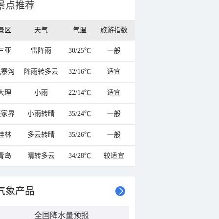
景点推荐
景区
天气
气温
旅游指数
三亚
雷阵雨
30/25℃
一般
九寨沟
阵雨转多云
32/16℃
适宜
大理
小雨
22/14℃
适宜
张家界
小雨转晴
35/24℃
一般
桂林
多云转晴
35/26℃
一般
青岛
晴转多云
34/28℃
较适宜
气象产品
全国降水量预报