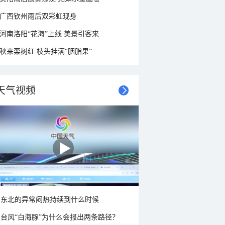
广西钦州雨后双彩虹现身
河南洛阳“花海”上线 美景引客来
秋来栾树红 枝头挂满“胭脂果”
天气视频
东北的异常闷热持续到什么时候
台风“白海豚”为什么会报出两条路径？