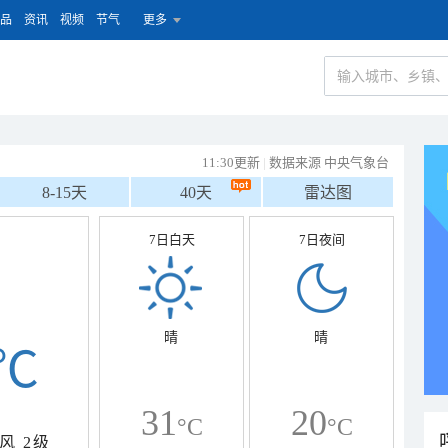
品
资讯
视频
节气
更多
11:30更新
|
数据来源 中央气象台
8-15天
40天
雷达图
7日白天
7日夜间
晴
晴
℃
31
20
°C
°C
风
2级