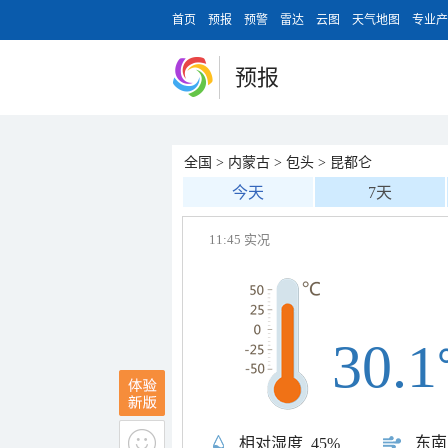
首页
预报
预警
雷达
云图
天气地图
专业产
预报
全国
>
内蒙古
>
包头
>
昆都仑
今天
7天
11:45 实况
30.1
东南
相对湿度
45%