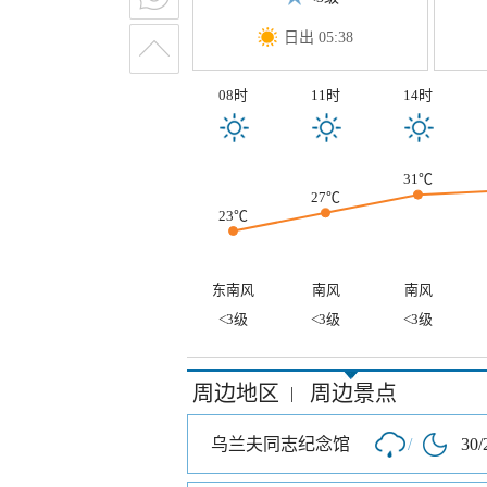
日出 05:38
08时
11时
14时
31℃
27℃
23℃
东南风
南风
南风
<3级
<3级
<3级
周边地区
周边景点
|
乌兰夫同志纪念馆
/
30/