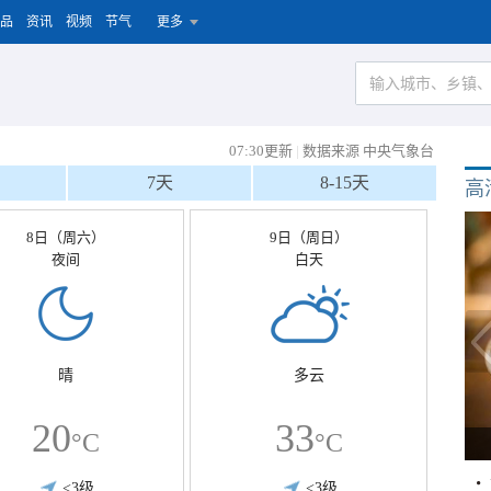
品
资讯
视频
节气
更多
07:30更新
|
数据来源 中央气象台
7天
8-15天
高
8日（周六）
9日（周日）
夜间
白天
晴
多云
20
33
°C
°C
<3级
<3级