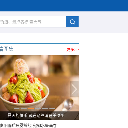
清图集
更多>>
夏天的快乐 藏在这些消暑美味里
贵阳雨后晨雾缭绕 宛如水墨画卷