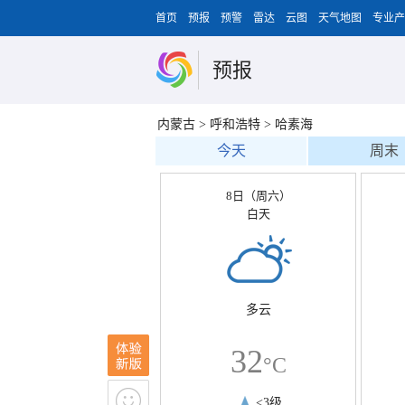
首页
预报
预警
雷达
云图
天气地图
专业产
预报
内蒙古
>
呼和浩特
>
哈素海
今天
周末
8日（周六）
白天
多云
32
°C
<3级