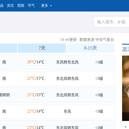
品
资讯
视频
节气
更多
18:00更新
|
数据来源 中央气象台
7天
8-15天
高
雨
20℃
/14℃
东风转东北风
<3级
雨
22℃
/15℃
东北风转东风
<3级
雨转阴
21℃
/15℃
东北风转东风
<3级
雨
22℃
/14℃
东风
<3级
雨
23℃
/14℃
东北风转东风
<3级