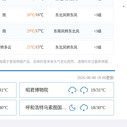
雨
26℃
/16℃
东北风转东风
<3级
雨
29℃
/17℃
东南风转东北风
<3级
雨转多云
25℃
/15℃
东北风转东风
<3级
天预报属于客观预报产品，反映的是未来天气变化趋势、请随时关注最新预报.....
2026-08-08 18:00更新
31°C
昭君博物院
/
19/31°C
30°C
呼和浩特乌素图国家森林公园
/
18/30°C