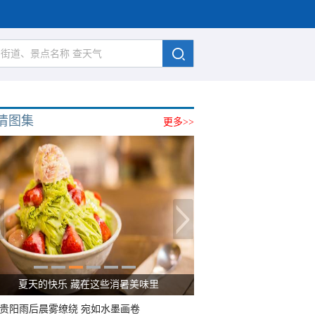
清图集
更多>>
夏天的快乐 藏在这些消暑美味里
贵阳雨后晨雾缭绕 宛如水墨画卷