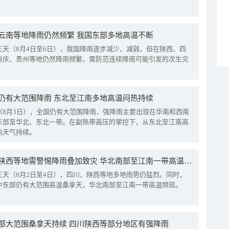
云南等地降雨仍然频繁 我国东部多地高温不断
三天（8月4日至6日），我国降雨逐步减少、减弱，但在陕西、四
重庆、贵州等地仍然降雨频繁，需防范连续降雨可能引发的次生灾
仍有大范围降雨 东北至江南多地高温闷热持续
（8月3日），全国仍有大范围降雨，强降雨主要出现在华南和西南
东部至华北、东北一带。在副热带高压的掌控下，从东北至江南高
热天气持续。
四川陕西等地需警惕降雨叠加致灾 华北南部至江南一带高温频现
三天（8月2日至4日），四川、陕西等地多地雨势仍猛烈。同时，
中东部仍有大范围高温桑拿天，华北南部至江南一带高温频现。
部大范围桑拿天持续 四川陕西等部分地区有强降雨