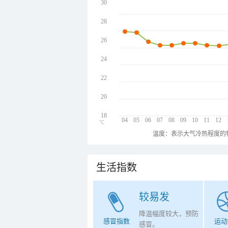
30
28
26
24
22
20
18
04
05
06
07
08
09
10
11
12
℃
温度：表示大气冷热程度的
生活指数
较易发
降温幅度较大，预防
感冒指数
运动
感冒。