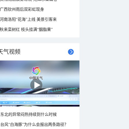
广西钦州雨后双彩虹现身
河南洛阳“花海”上线 美景引客来
秋来栾树红 枝头挂满“胭脂果”
天气视频
东北的异常闷热持续到什么时候
台风“白海豚”为什么会报出两条路径？