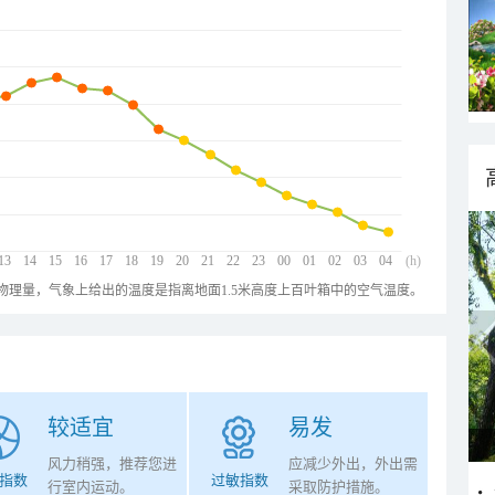
13
14
15
16
17
18
19
20
21
22
23
00
01
02
03
04
(h)
物理量，气象上给出的温度是指离地面1.5米高度上百叶箱中的空气温度。
较适宜
易发
风力稍强，推荐您进
应减少外出，外出需
指数
过敏指数
行室内运动。
采取防护措施。