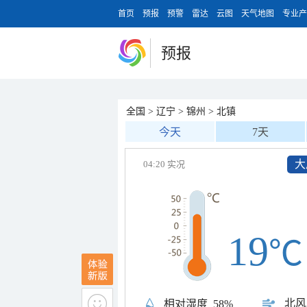
首页
预报
预警
雷达
云图
天气地图
专业产
预报
全国
>
辽宁
>
锦州
>
北镇
今天
7天
大
04:20 实况
19
℃
北风
相对湿度
58%