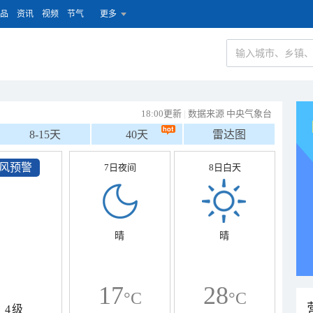
品
资讯
视频
节气
更多
18:00更新
|
数据来源 中央气象台
8-15天
40天
雷达图
风预警
7日夜间
8日白天
晴
晴
17
28
°C
°C
4级