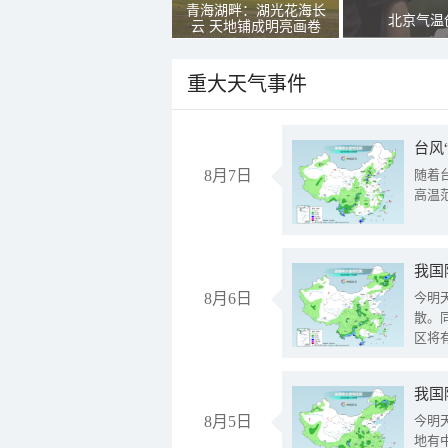
青海湖畔：湖光花海长
北京气温
云 天地铺成明亮画卷
重大天气事件
台风
8月7日
随着
高温
8月6日
今明
散。
区将
我国
8月5日
今明
地有