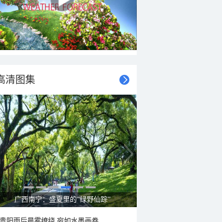
高清图集
广西南宁：盛夏里的“绿野仙踪”
贵阳雨后晨雾缭绕 宛如水墨画卷