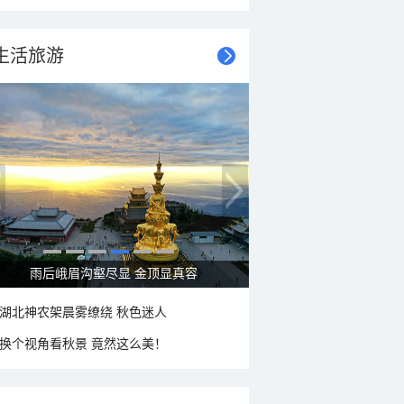
生活旅游
雨后峨眉沟壑尽显 金顶显真容
湖北神农架晨雾缭绕 秋色迷人
换个视角看秋景 竟然这么美！