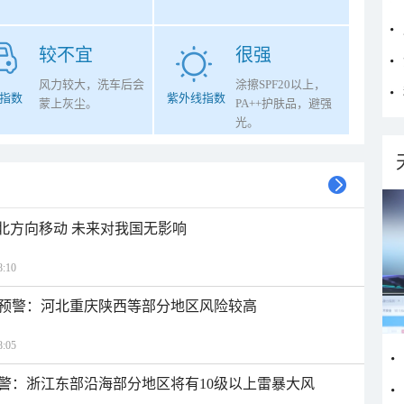
较不宜
很强
风力较大，洗车后会
涂擦SPF20以上，
指数
紫外线指数
蒙上灰尘。
PA++护肤品，避强
光。
西北方向移动 未来对我国无影响
:10
预警：河北重庆陕西等部分地区风险较高
:05
警：浙江东部沿海部分地区将有10级以上雷暴大风