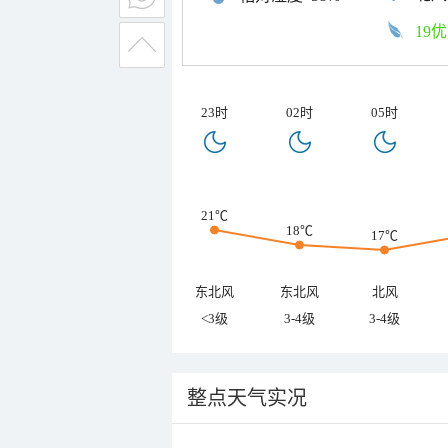
19优
23时
02时
05时
21℃
18℃
17℃
东北风
东北风
北风
<3级
3-4级
3-4级
整点天气实况