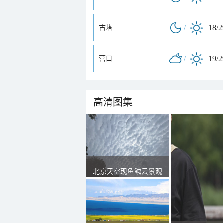
/
18/
古塔
/
19/
营口
高清图集
北京天空现鱼鳞云景观