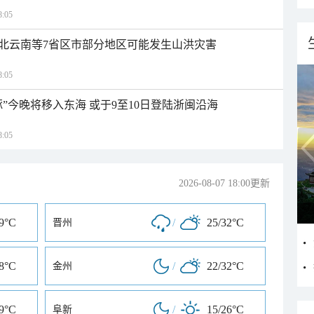
:05
北云南等7省区市部分地区可能发生山洪灾害
:05
”今晚将移入东海 或于9至10日登陆浙闽沿海
:05
2026-08-07 18:00更新
29°C
/
25/32°C
晋州
28°C
/
22/32°C
金州
29°C
/
15/26°C
阜新