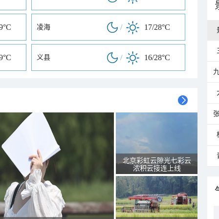
29°C
/
17/28°C
凌海
29°C
/
16/28°C
义县
北京彩虹云隙光七彩云
浓积云接连上线