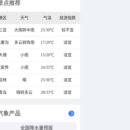
景点推荐
景区
天气
气温
旅游指数
三亚
大雨转中雨
25/30℃
较不宜
九寨沟
多云转阵雨
17/29℃
适宜
大理
小雨
15/20℃
适宜
张家界
小雨
24/35℃
适宜
桂林
晴
25/36℃
适宜
青岛
晴转多云
28/33℃
适宜
气象产品
全国降水量预报