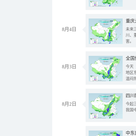
重庆
8月4日
未来
川、
害。
全国
8月3日
今天
地区
温闷
8月2日
今起
我国
中东