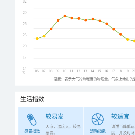
32
29
26
23
20
17
14
06
07
08
09
10
11
12
13
14
15
16
17
18
19
2
℃
温度：表示大气冷热程度的物理量，气象上给出的温
生活指数
较易发
较适宜
天凉，湿度大，较易
请适当降低运
感冒指数
运动指数
感冒。
度，并及时补