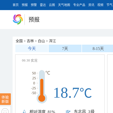
首页
预报
预警
雷达
云图
天气地图
专业产品
资讯
视频
节气
预报
全国
>
吉林
>
白山
>
浑江
今天
7天
8-15天
06:30 实况
18.7
℃
东北风
3级
相对湿度
81%