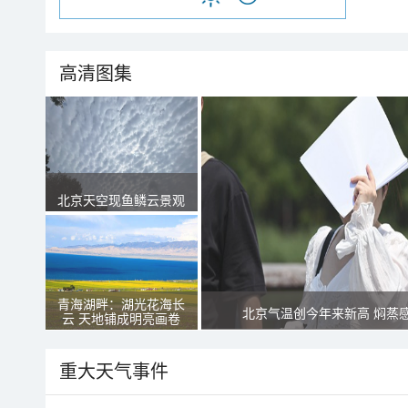
高清图集
北京天空现鱼鳞云景观
青海湖畔：湖光花海长
北京气温创今年来新高 焖蒸
云 天地铺成明亮画卷
重大天气事件