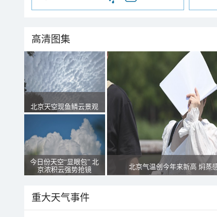
高清图集
北京天空现鱼鳞云景观
今日份天空“显眼包” 北
北京气温创今年来新高 焖蒸
京浓积云强势抢镜
重大天气事件