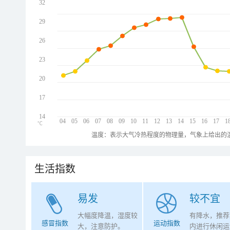
32
29
26
23
20
17
14
04
05
06
07
08
09
10
11
12
13
14
15
16
17
1
℃
温度：表示大气冷热程度的物理量，气象上给出的温
生活指数
易发
较不宜
大幅度降温，湿度较
有降水，推荐
感冒指数
运动指数
大，注意防护。
内进行休闲运