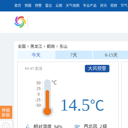
首页
预报
预警
雷达
云图
天气地图
专业产品
资讯
视频
节气
全国
>
黑龙江
>
鹤岗
>
东山
今天
7天
8-15天
大风预警
04:45 实况
14.5
℃
西北风
2级
相对湿度
94%