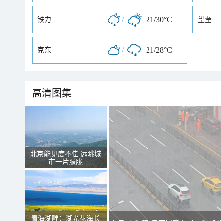
/
21/30°C
铁力
望奎
/
21/28°C
克东
高清图集
北京能见度不佳 远眺城
市一片朦胧
青海湖畔：湖光花海长