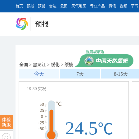
首页
预报
预警
雷达
云图
天气地图
专业产品
资讯
视频
节气
预报
全国
>
黑龙江
>
绥化
>
绥棱
今天
7天
8-15天
19:30 实况
24.5
℃