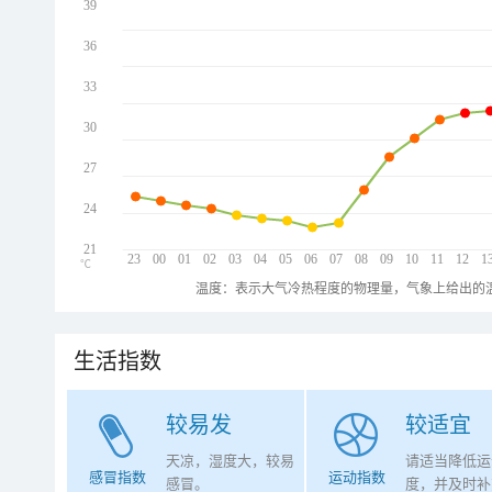
39
36
33
30
27
24
21
23
00
01
02
03
04
05
06
07
08
09
10
11
12
1
℃
温度：表示大气冷热程度的物理量，气象上给出的温
生活指数
较易发
较适宜
天凉，湿度大，较易
请适当降低运
感冒指数
运动指数
感冒。
度，并及时补