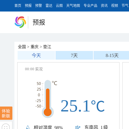
首页
预报
预警
雷达
云图
天气地图
专业产品
资讯
视频
节气
预报
全国
>
重庆
>
垫江
今天
7天
8-15天
00:00 实况
25.1
℃
东南风
1级
相对湿度
98%