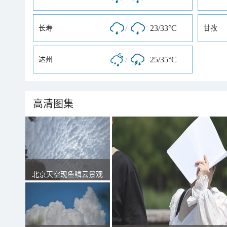
/
23/33°C
长寿
甘孜
/
25/35°C
达州
高清图集
北京天空现鱼鳞云景观