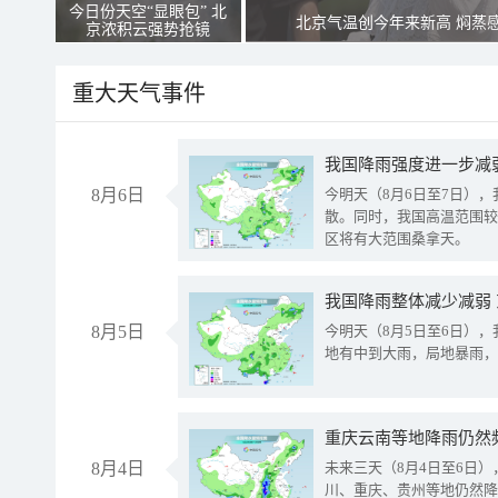
今日份天空“显眼包” 北
北京气温创今年来新高 焖蒸
京浓积云强势抢镜
重大天气事件
8月6日
今明天（8月6日至7日）
散。同时，我国高温范围较
区将有大范围桑拿天。
我国降雨整体减少减弱
8月5日
今明天（8月5日至6日）
地有中到大雨，局地暴雨，
重庆云南等地降雨仍然
8月4日
未来三天（8月4日至6日
川、重庆、贵州等地仍然降