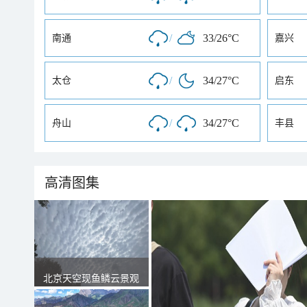
/
33/26°C
南通
嘉兴
/
34/27°C
太仓
启东
/
34/27°C
舟山
丰县
高清图集
北京天空现鱼鳞云景观