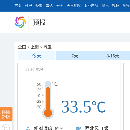
首页
预报
预警
雷达
云图
天气地图
专业产品
资讯
视频
节气
预报
全国
>
上海
>
城区
今天
7天
8-15天
11:30 实况
33.5
℃
西北风
1级
相对湿度
62%