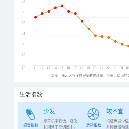
34
33
32
31
30
29
28
11
12
13
14
15
16
17
18
19
20
21
22
23
00
0
℃
温度：表示大气冷热程度的物理量，气象上给出的温
生活指数
少发
较不宜
感冒机率较低，避免
请适当减少运
感冒指数
运动指数
长期处于空调屋中。
并降低运动强