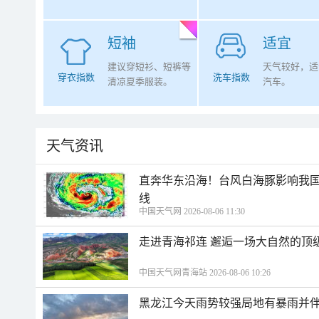
短袖
适宜
建议穿短衫、短裤等
天气较好，适
穿衣指数
洗车指数
清凉夏季服装。
汽车。
天气资讯
直奔华东沿海！台风白海豚影响我国
线
中国天气网 2026-08-06 11:30
走进青海祁连 邂逅一场大自然的顶
中国天气网青海站 2026-08-06 10:26
黑龙江今天雨势较强局地有暴雨并伴