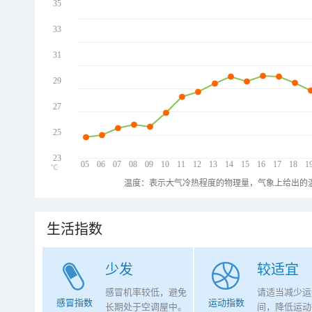
35
33
31
29
27
25
23
05
06
07
08
09
10
11
12
13
14
15
16
17
18
1
℃
温度：表示大气冷热程度的物理量，气象上给出的温
生活指数
少发
较适宜
感冒机率较低，避免
请适当减少运
感冒指数
运动指数
长期处于空调屋中。
间，降低运动