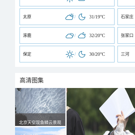
/
31/19°C
太原
石家庄
/
32/20°C
涿鹿
张家口
/
30/20°C
保定
三河
高清图集
北京天空现鱼鳞云景观