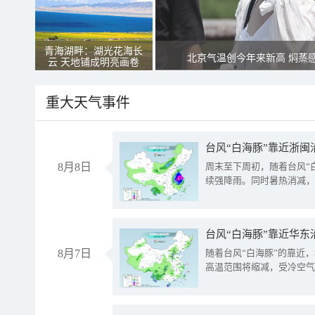
青海湖畔：湖光花海长
北京气温创今年来新高 焖蒸
云 天地铺成明亮画卷
重大天气事件
台风“白海豚”靠近浙闽
8月8日
周末至下周初，随着台风“
续强降雨。同时暑热消减，
台风“白海豚”靠近华东
8月7日
随着台风“白海豚”的靠近
高温范围将缩减，受冷空气