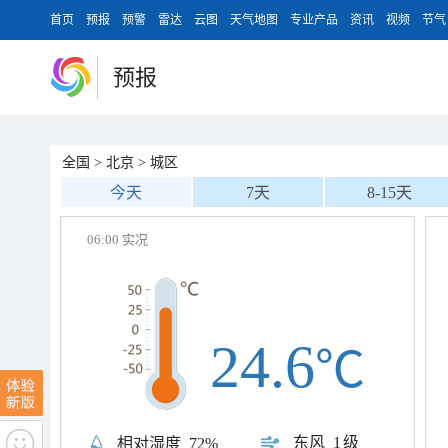
首页
预报
预警
雷达
云图
天气地图
专业产品
资讯
视频
节气
预报
全国
>
北京
>
城区
今天
7天
8-15天
06:00 实况
24.6
℃
东风
1级
相对湿度
72%