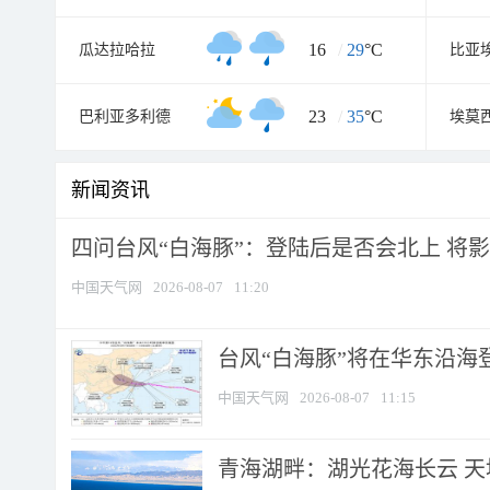
16
/
29
°C
瓜达拉哈拉
比亚
23
/
35
°C
巴利亚多利德
埃莫
新闻资讯
四问台风“白海豚”：登陆后是否会北上 将影响
中国天气网
2026-08-07
11:20
台风“白海豚”将在华东沿海
中国天气网
2026-08-07
11:15
青海湖畔：湖光花海长云 