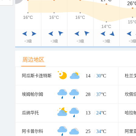
26°
16°C
16°C
16°C
16°C
15°
14°C
<3级
<3级
<3级
<3级
<3
周边地区
14
/
30
°C
阿瓜斯卡连特斯
杜兰
28
/
37
°C
埃姆帕尔姆
坎佩
13
/
24
°C
瓜纳华托
哈拉
25
/
34
°C
阿卡普尔科
阿里