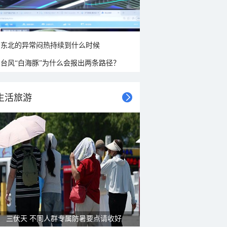
东北的异常闷热持续到什么时候
台风“白海豚”为什么会报出两条路径？
生活旅游
雨后峨眉沟壑尽显 金顶显真容