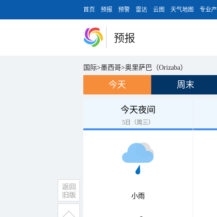
首页
预报
预警
雷达
云图
天气地图
专业产
预报
国际
>
墨西哥
>
奥里萨巴（Orizaba）
今天
周末
今天夜间
5日（周三）
小雨