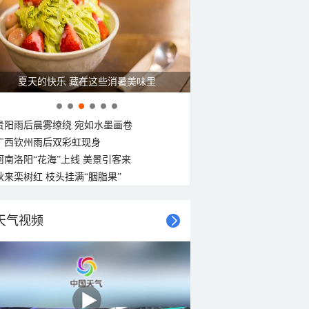
广西南宁：盛夏里的“绿野仙踪”
贵阳雨后晨雾缭绕 宛如水墨画卷
广西钦州雨后双彩虹现身
河南洛阳“花海”上线 美景引客来
秋来栾树红 枝头挂满“胭脂果”
天气视频