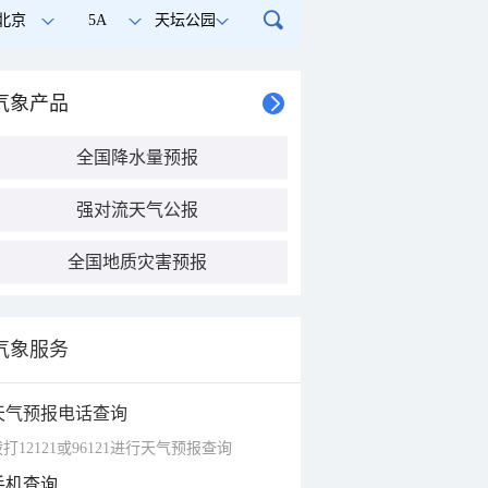
北京
5A
天坛公园
气象产品
全国降水量预报
强对流天气公报
全国地质灾害预报
气象服务
天气预报电话查询
打12121或96121进行天气预报查询
手机查询