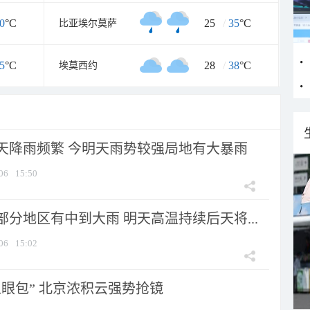
0
°C
25
/
35
°C
比亚埃尔莫萨
5
°C
28
/
38
°C
埃莫西约
天降雨频繁 今明天雨势较强局地有大暴雨
06
15:50
分地区有中到大雨 明天高温持续后天将...
06
15:02
显眼包” 北京浓积云强势抢镜