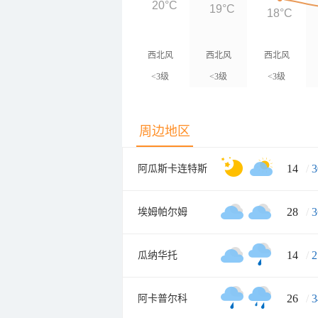
20°C
19°C
18°C
西北风
西北风
西北风
<3级
<3级
<3级
周边地区
14
/
3
阿瓜斯卡连特斯
28
/
3
埃姆帕尔姆
14
/
2
瓜纳华托
26
/
3
阿卡普尔科