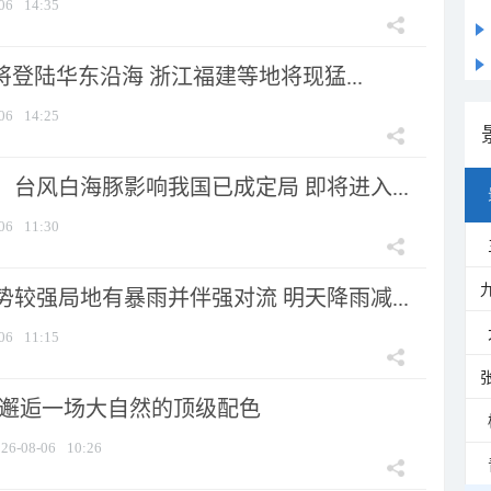
06
14:35
将登陆华东沿海 浙江福建等地将现猛...
06
14:25
台风白海豚影响我国已成定局 即将进入...
06
11:30
较强局地有暴雨并伴强对流 明天降雨减...
06
11:15
 邂逅一场大自然的顶级配色
26-08-06
10:26