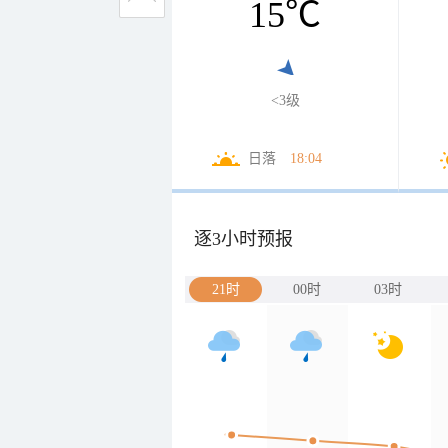
15
℃
<3级
日落
18:04
逐3小时预报
21时
00时
03时