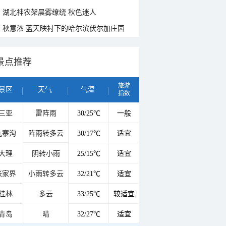
湖北神农架晨雾缭绕 秋色迷人
秋意浓 蓝天映衬下的哈尔滨伏尔加庄园
景点推荐
旅游
景区
天气
气温
指数
三亚
雷阵雨
30/25℃
一般
九寨沟
阵雨转多云
30/17℃
适宜
大理
阴转小雨
25/15℃
适宜
张家界
小雨转多云
32/21℃
适宜
桂林
多云
33/25℃
较适宜
青岛
晴
32/27℃
适宜