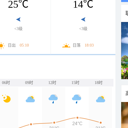
25
℃
14
℃
<3级
<3级
日出
05:10
日落
18:03
06时
09时
12时
15时
18时
24°C