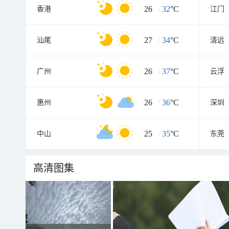
26
/
32
°C
香港
江门
27
/
34
°C
汕尾
清远
26
/
37
°C
广州
云浮
26
/
36
°C
惠州
深圳
25
/
35
°C
中山
东莞
高清图集