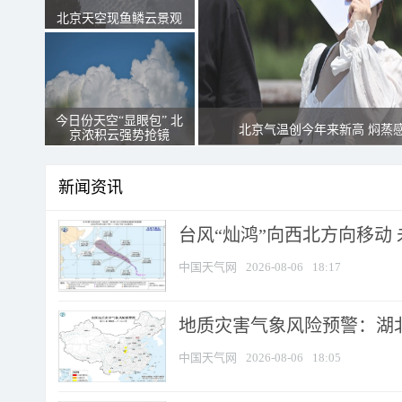
北京天空现鱼鳞云景观
今日份天空“显眼包” 北
北京气温创今年来新高 焖蒸
京浓积云强势抢镜
新闻资讯
台风“灿鸿”向西北方向移动
中国天气网
2026-08-06
18:17
地质灾害气象风险预警：湖北
中国天气网
2026-08-06
18:05