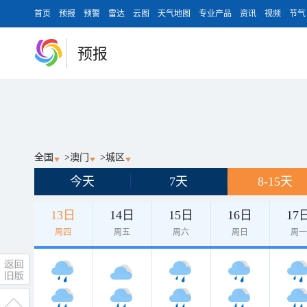
首页
预报
预警
雷达
云图
天气地图
专业产品
资讯
视频
节气
预报
全国
>
澳门
>
城区
今天
7天
8-15天
13日
14日
15日
16日
17
周四
周五
周六
周日
周