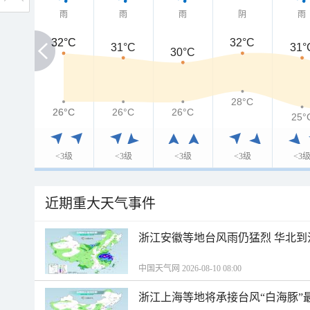
雨
雨
雨
阴
雨
32°C
32°C
32°C
31°C
31°
30°C
28°C
26°C
26°C
26°C
26°C
25°
<3级
<3级
<3级
<3级
<3
近期重大天气事件
浙江安徽等地台风雨仍猛烈 华北到
中国天气网 2026-08-10 08:00
浙江上海等地将承接台风“白海豚”