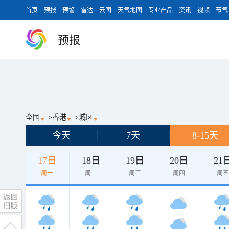
首页
预报
预警
雷达
云图
天气地图
专业产品
资讯
视频
节气
预报
全国
>
香港
>
城区
今天
7天
8-15天
17日
18日
19日
20日
21
周一
周二
周三
周四
周