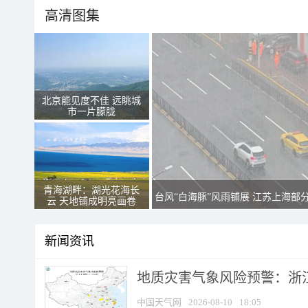
高清图集
北京能见度不佳 远眺城
市一片朦胧
青海湖畔：湖光花海长
台风“白海豚”风雨铺展 江苏上海部
云 天地铺成明亮画卷
新闻资讯
地质灾害气象风险预警：浙江
中国天气网
2026-08-10
18:05