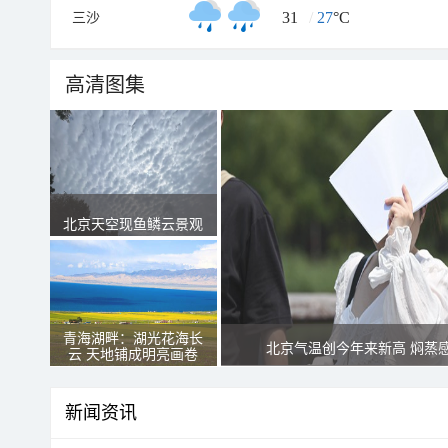
31
/
27
°C
三沙
高清图集
北京天空现鱼鳞云景观
青海湖畔：湖光花海长
北京气温创今年来新高 焖蒸
云 天地铺成明亮画卷
新闻资讯