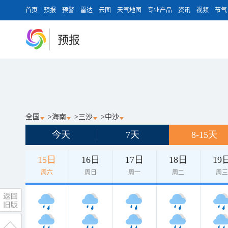
首页
预报
预警
雷达
云图
天气地图
专业产品
资讯
视频
节气
预报
全国
>
海南
>
三沙
>
中沙
今天
7天
8-15天
15日
16日
17日
18日
19
周六
周日
周一
周二
周