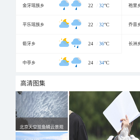
22
/
32
°C
金牙瑶族乡
袍里
22
/
32
°C
平乐瑶族乡
乔音
24
/
36
°C
砦牙乡
长洲
24
/
34
°C
中亭乡
高清图集
北京天空现鱼鳞云景观