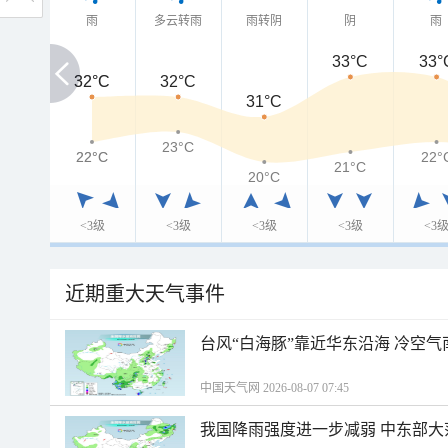
雨
多云转雨
雨转阴
阴
雨
33°C
33°
32°C
32°C
32°C
31°C
23°C
22°C
22°C
22°
21°C
20°C
<3级
<3级
<3级
<3级
<3
近期重大天气事件
台风“白海豚”靠近华东沿海 冷空
中国天气网 2026-08-07 07:45
我国降雨强度进一步减弱 中东部大