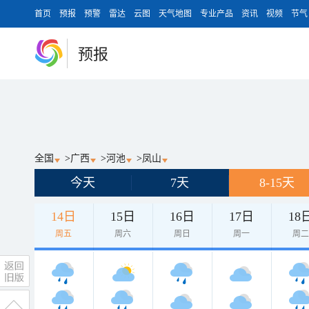
首页
预报
预警
雷达
云图
天气地图
专业产品
资讯
视频
节气
预报
全国
>
广西
>
河池
>
凤山
今天
7天
8-15天
14日
15日
16日
17日
18
周五
周六
周日
周一
周