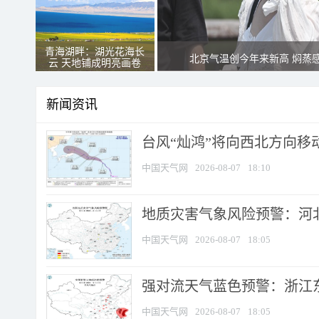
青海湖畔：湖光花海长
北京气温创今年来新高 焖蒸
云 天地铺成明亮画卷
新闻资讯
台风“灿鸿”将向西北方向移
中国天气网
2026-08-07
18:10
地质灾害气象风险预警：河北
中国天气网
2026-08-07
18:05
强对流天气蓝色预警：浙江东部
中国天气网
2026-08-07
18:05