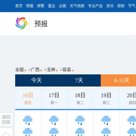
首页
预报
预警
雷达
云图
天气地图
专业产品
资讯
视频
节气
预报
全国
>
广西
>
玉林
>
容县
今天
7天
8-15天
16日
17日
18日
19日
20
周日
周一
周二
周三
周