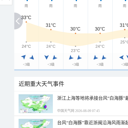
雨
雨
雨
雨
雨
33°C
33°C
31°C
31°
30°C
30°C
25°
24°C
24°C
24°C
24°C
23°C
<3级
<3级
<3级
<3级
<3
近期重大天气事件
浙江上海等地将承接台风“白海豚”
中国天气网 2026-08-09 07:45
台风“白海豚”靠近浙闽沿海风雨渐