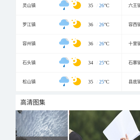
35
/
26
°C
灵山镇
六王
36
/
26
°C
罗江镇
容西
36
/
26
°C
容州镇
十里
34
/
25
°C
石头镇
石寨
35
/
25
°C
松山镇
县底
高清图集