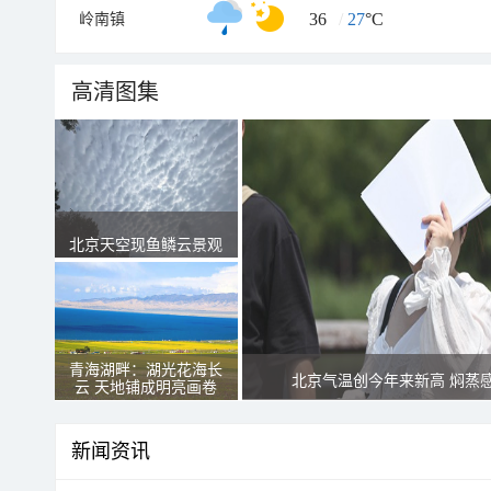
36
/
27
°C
岭南镇
高清图集
北京天空现鱼鳞云景观
青海湖畔：湖光花海长
北京气温创今年来新高 焖蒸
云 天地铺成明亮画卷
新闻资讯