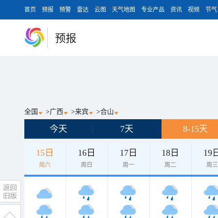
首页
预报
预警
雷达
云图
天气地图
专业产品
资讯
视频
节气
预报
全国
>
广西
>
来宾
>
合山
今天
7天
8-15天
15日
16日
17日
18日
19
周六
周日
周一
周二
周