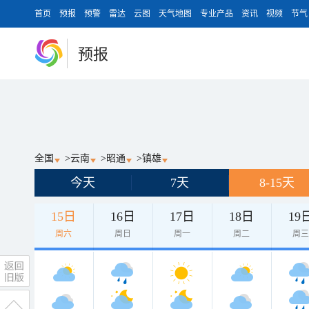
首页
预报
预警
雷达
云图
天气地图
专业产品
资讯
视频
节气
预报
全国
>
云南
>
昭通
>
镇雄
今天
7天
8-15天
15日
16日
17日
18日
19
周六
周日
周一
周二
周