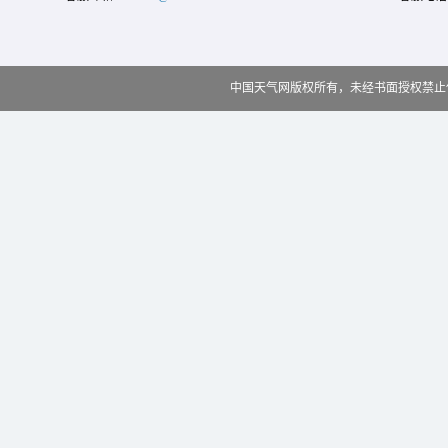
中国天气网版权所有，未经书面授权禁止使用 