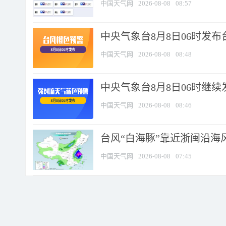
中国天气网
2026-08-08
08:57
中央气象台8月8日06时发
中国天气网
2026-08-08
08:48
中央气象台8月8日06时继
中国天气网
2026-08-08
08:46
台风“白海豚”靠近浙闽沿海风
中国天气网
2026-08-08
07:45