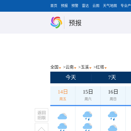
首页
预报
预警
雷达
云图
天气地图
专业产
预报
全国
>
云南
>
玉溪
>
红塔
今天
7天
14日
15日
16日
周五
周六
周日