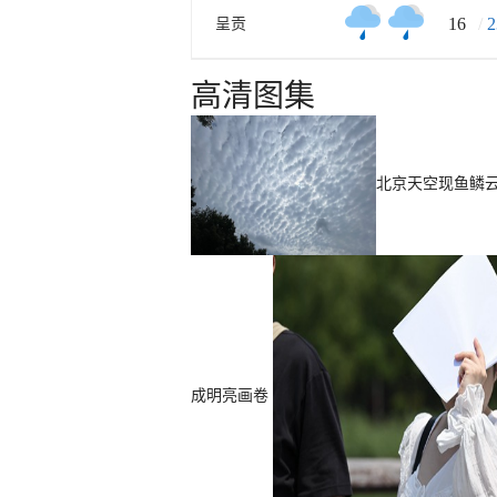
16
/
2
呈贡
高清图集
北京天空现鱼鳞
成明亮画卷