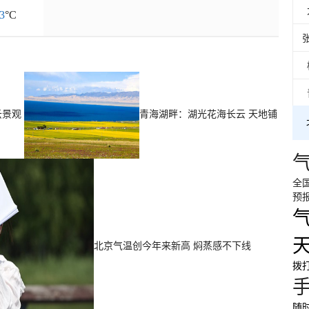
3
°C
云景观
青海湖畔：湖光花海长云 天地铺
全
预
北京气温创今年来新高 焖蒸感不下线
拨打
随