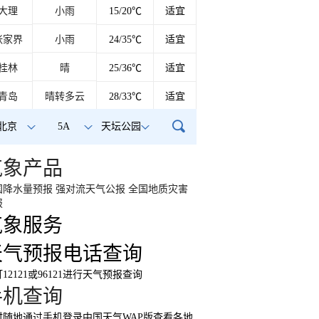
大理
小雨
15/20℃
适宜
张家界
小雨
24/35℃
适宜
桂林
晴
25/36℃
适宜
青岛
晴转多云
28/33℃
适宜
北京
5A
天坛公园
气象产品
国降水量预报
强对流天气公报
全国地质灾害
报
气象服务
天气预报电话查询
12121或96121进行天气预报查询
手机查询
时随地通过手机登录中国天气WAP版查看各地