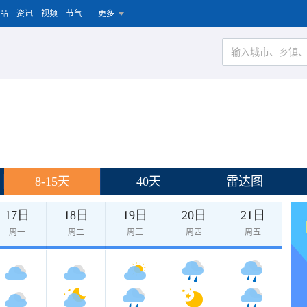
品
资讯
视频
节气
更多
8-15天
40天
雷达图
17日
18日
19日
20日
21日
周一
周二
周三
周四
周五