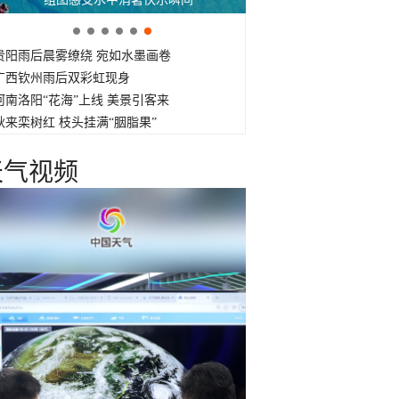
贵阳雨后晨雾缭绕 宛如水墨画卷
广西钦州雨后双彩虹现身
河南洛阳“花海”上线 美景引客来
秋来栾树红 枝头挂满“胭脂果”
天气视频