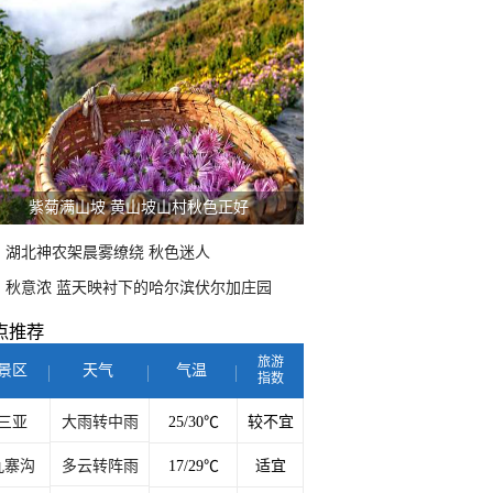
紫菊满山坡 黄山坡山村秋色正好
湖北神农架晨雾缭绕 秋色迷人
秋意浓 蓝天映衬下的哈尔滨伏尔加庄园
点推荐
旅游
景区
天气
气温
指数
三亚
大雨转中雨
25/30℃
较不宜
九寨沟
多云转阵雨
17/29℃
适宜