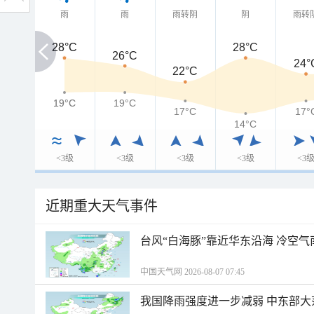
雨
雨
雨转阴
阴
雨转
28°C
28°C
28°C
26°C
24°
22°C
19°C
19°C
19°C
17°C
17°
14°C
<3级
<3级
<3级
<3级
<3
近期重大天气事件
台风“白海豚”靠近华东沿海 冷空
中国天气网 2026-08-07 07:45
我国降雨强度进一步减弱 中东部大