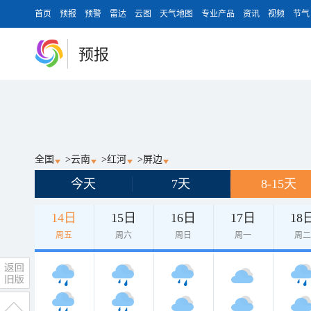
首页
预报
预警
雷达
云图
天气地图
专业产品
资讯
视频
节气
预报
全国
>
云南
>
红河
>
屏边
今天
7天
8-15天
14日
15日
16日
17日
18
周五
周六
周日
周一
周