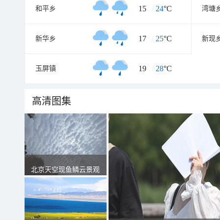
15
/
24
°C
和平乡
湾塘
17
/
25
°C
新华乡
新现
19
/
28
°C
玉屏镇
高清图集
北京天空现鱼鳞云景观