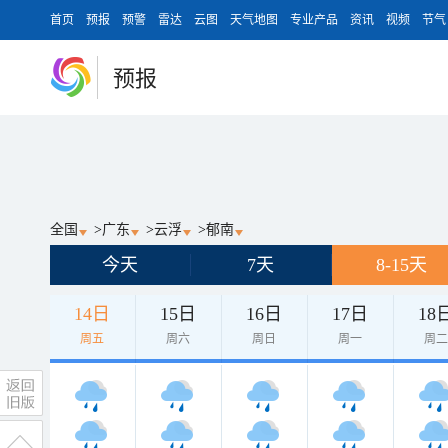
首页
预报
预警
雷达
云图
天气地图
专业产品
资讯
视频
节气
预报
全国
>
广东
>
云浮
>
郁南
今天
7天
8-15天
14日
15日
16日
17日
18
周五
周六
周日
周一
周