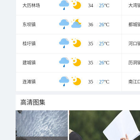
34
/
25
°C
大历林场
大湾
36
/
26
°C
东坝镇
都城
35
/
25
°C
桂圩镇
河口
35
/
26
°C
建城镇
历洞
35
/
27
°C
连滩镇
南江
高清图集