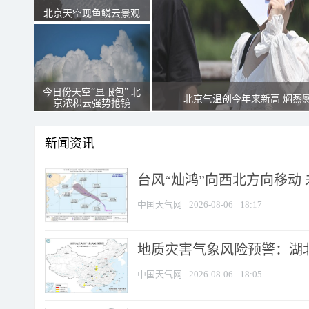
北京天空现鱼鳞云景观
今日份天空“显眼包” 北
北京气温创今年来新高 焖蒸
京浓积云强势抢镜
新闻资讯
台风“灿鸿”向西北方向移动
中国天气网
2026-08-06
18:17
地质灾害气象风险预警：湖北
中国天气网
2026-08-06
18:05