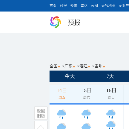
首页
预报
预警
雷达
云图
天气地图
专业产
预报
全国
>
广东
>
湛江
>
雷州
今天
7天
14日
15日
16日
周五
周六
周日