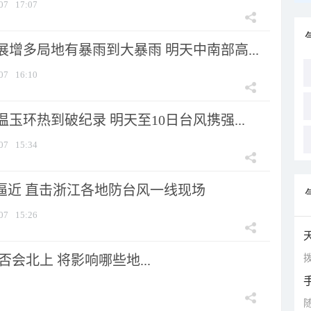
07
17:07
增多局地有暴雨到大暴雨 明天中南部高...
07
16:10
玉环热到破纪录 明天至10日台风携强...
07
15:34
”逼近 直击浙江各地防台风一线现场
07
15:26
拨
会北上 将影响哪些地...