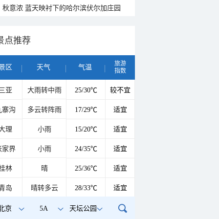
秋意浓 蓝天映衬下的哈尔滨伏尔加庄园
景点推荐
旅游
景区
天气
气温
指数
三亚
大雨转中雨
25/30℃
较不宜
九寨沟
多云转阵雨
17/29℃
适宜
大理
小雨
15/20℃
适宜
张家界
小雨
24/35℃
适宜
桂林
晴
25/36℃
适宜
青岛
晴转多云
28/33℃
适宜
北京
5A
天坛公园