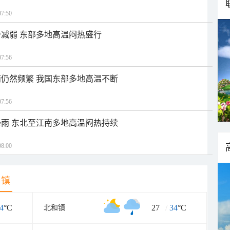
7:50
减弱 东部多地高温闷热盛行
7:56
仍然频繁 我国东部多地高温不断
7:56
雨 东北至江南多地高温闷热持续
8:00
乡镇
4
°C
27
/
34
°C
北和镇