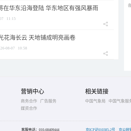
”将在华东沿海登陆 华东地区有强风暴雨
07
11:15
光花海长云 天地铺成明亮画卷
26-08-07
10:58
营销中心
相关链接
商务合作
广告服务
中国气象局
中国气象服
媒资合作
客服电话：
010-68409444
京ICP证010385-2号
京公网安备