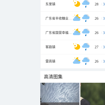
28
/
3
东里镇
26
/
3
广东省丰收糖业发展有限公司
26
/
3
广东省国营幸福农场
27
/
3
客路镇
26
/
3
雷高镇
高清图集