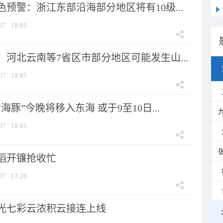
预警：浙江东部沿海部分地区将有10级...
07
18:05
河北云南等7省区市部分地区可能发生山...
07
18:05
海豚”今晚将移入东海 或于9至10日...
07
18:05
稻开镰抢收忙
07
17:26
光七彩云浓积云接连上线