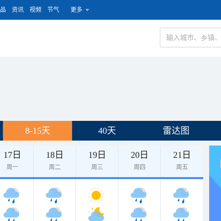
品
资讯
视频
节气
更多
8-15天
40天
雷达图
17日
18日
19日
20日
21日
周一
周二
周三
周四
周五