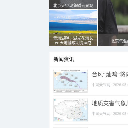
北京天空现鱼鳞云景观
青海湖畔：湖光花海长
北京气温
云 天地铺成明亮画卷
新闻资讯
台风“灿鸿”
中国天气网
2026-08-
地质灾害气象
中国天气网
2026-08-