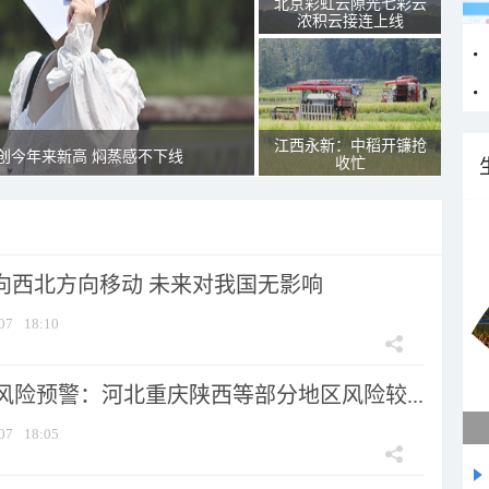
北京彩虹云隙光七彩云
浓积云接连上线
江西永新：中稻开镰抢
创今年来新高 焖蒸感不下线
收忙
将向西北方向移动 未来对我国无影响
07
18:10
风险预警：河北重庆陕西等部分地区风险较...
07
18:05