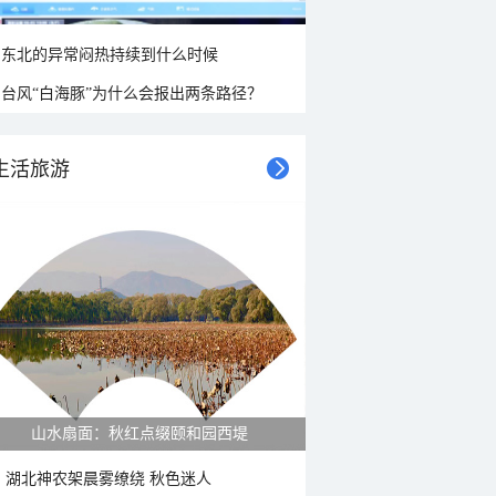
东北的异常闷热持续到什么时候
台风“白海豚”为什么会报出两条路径？
生活旅游
山水扇面：秋红点缀颐和园西堤
湖北神农架晨雾缭绕 秋色迷人