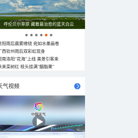
呼伦贝尔草原 藏着最治愈的蓝天白云
贵阳雨后晨雾缭绕 宛如水墨画卷
广西钦州雨后双彩虹现身
河南洛阳“花海”上线 美景引客来
秋来栾树红 枝头挂满“胭脂果”
天气视频