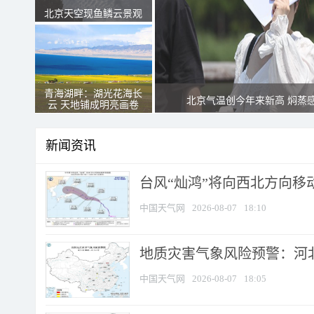
北京天空现鱼鳞云景观
青海湖畔：湖光花海长
北京气温创今年来新高 焖蒸
云 天地铺成明亮画卷
新闻资讯
台风“灿鸿”将向西北方向移
中国天气网
2026-08-07
18:10
地质灾害气象风险预警：河北
中国天气网
2026-08-07
18:05