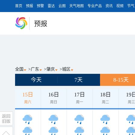
首页
预报
预警
雷达
云图
天气地图
专业产品
资讯
视频
节气
预报
全国
>
广东
>
肇庆
>
城区
今天
7天
8-15天
15日
16日
17日
18日
19
周六
周日
周一
周二
周