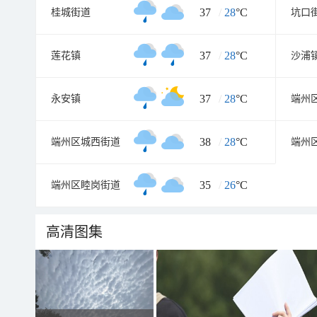
37
/
28
°C
桂城街道
坑口
37
/
28
°C
莲花镇
沙浦
37
/
28
°C
永安镇
端州
38
/
28
°C
端州区城西街道
端州
35
/
26
°C
端州区睦岗街道
高清图集