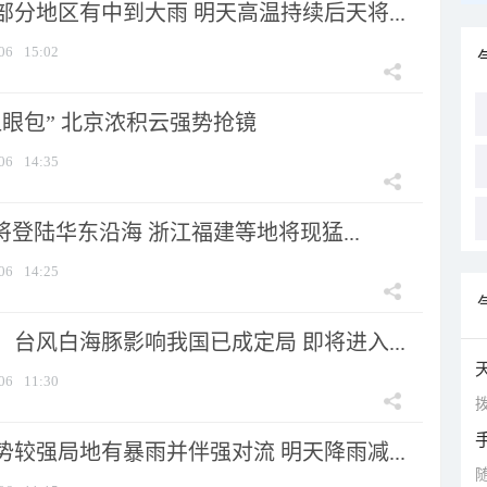
分地区有中到大雨 明天高温持续后天将...
06
15:02
显眼包” 北京浓积云强势抢镜
06
14:35
将登陆华东沿海 浙江福建等地将现猛...
06
14:25
台风白海豚影响我国已成定局 即将进入...
06
11:30
拨
较强局地有暴雨并伴强对流 明天降雨减...