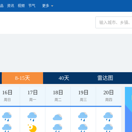
品
资讯
视频
节气
更多
8-15天
40天
雷达图
16日
17日
18日
19日
20日
周日
周一
周二
周三
周四