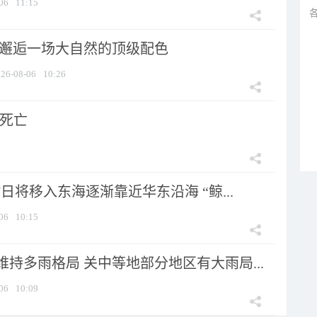
06
11:15
 邂逅一场大自然的顶级配色
26-08-06
10:26
人死亡
7日将移入东海逐渐靠近华东沿海 “鲸...
06
10:15
持多雨格局 关中等地部分地区有大雨局...
06
10:09