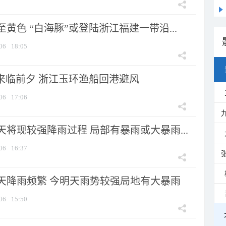
黄色 “白海豚”或登陆浙江福建一带沿...
06
18:05
”来临前夕 浙江玉环渔船回港避风
06
17:06
将现较强降雨过程 局部有暴雨或大暴雨...
06
16:37
天降雨频繁 今明天雨势较强局地有大暴雨
06
15:50