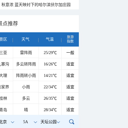
秋意浓 蓝天映衬下的哈尔滨伏尔加庄园
景点推荐
旅游
景区
天气
气温
指数
三亚
雷阵雨
25/29℃
一般
九寨沟
多云转阵雨
16/26℃
适宜
大理
阵雨转小雨
14/21℃
适宜
张家界
小雨
22/34℃
适宜
桂林
多云
26/35℃
适宜
青岛
晴
28/34℃
适宜
北京
5A
天坛公园