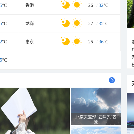
5
°C
26
/
32
°C
香港
5
°C
27
/
35
°C
龙岗
2
°C
25
/
36
°C
惠东
5
°C
北京天空现“云隙光”景
象