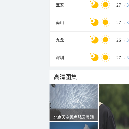
27
/
3
宝安
27
/
3
南山
26
/
3
九龙
27
/
3
深圳
高清图集
北京天空现鱼鳞云景观