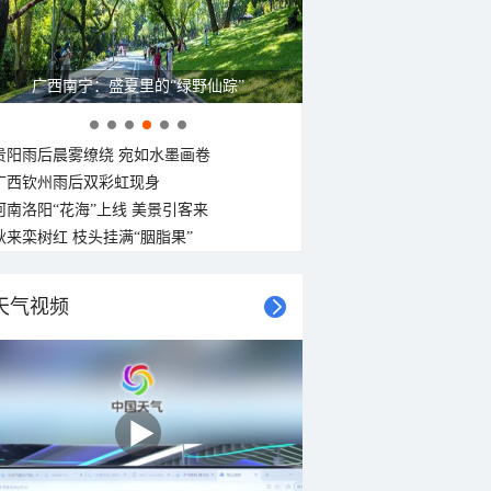
广西南宁：盛夏里的“绿野仙踪”
贵阳雨后晨雾缭绕 宛如水墨画卷
广西钦州雨后双彩虹现身
河南洛阳“花海”上线 美景引客来
秋来栾树红 枝头挂满“胭脂果”
天气视频