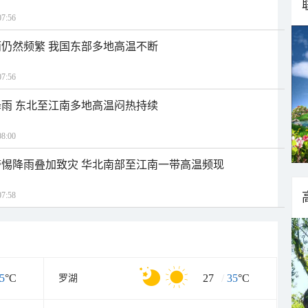
7:56
仍然频繁 我国东部多地高温不断
7:56
雨 东北至江南多地高温闷热持续
8:00
惕降雨叠加致灾 华北南部至江南一带高温频现
7:58
5
°C
27
/
35
°C
罗湖