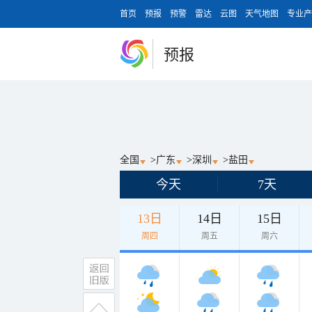
首页
预报
预警
雷达
云图
天气地图
专业产
预报
全国
>
广东
>
深圳
>
盐田
今天
7天
13日
14日
15日
周四
周五
周六