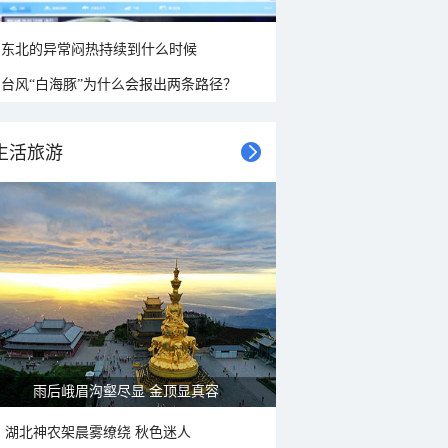
东北的异常闷热持续到什么时候
台风“白海豚”为什么会报出两条路径？
生活旅游
雨后峨眉沟壑尽显 金顶显真容
湖北神农架晨雾缭绕 秋色迷人