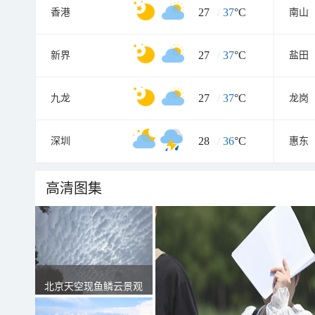
27
/
37
°C
香港
南山
27
/
37
°C
新界
盐田
27
/
37
°C
九龙
龙岗
28
/
36
°C
深圳
惠东
高清图集
北京天空现鱼鳞云景观