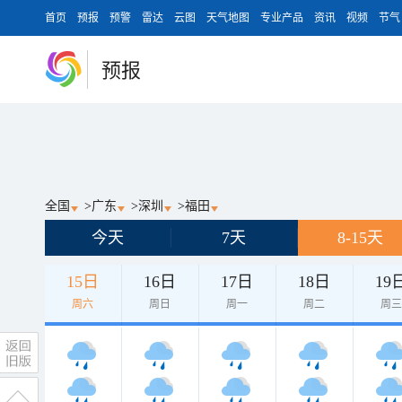
首页
预报
预警
雷达
云图
天气地图
专业产品
资讯
视频
节气
预报
全国
>
广东
>
深圳
>
福田
今天
7天
8-15天
15日
16日
17日
18日
19
周六
周日
周一
周二
周