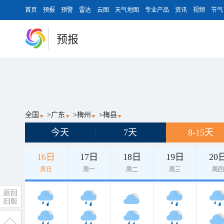
首页
预报
预警
雷达
云图
天气地图
专业产品
资讯
视频
节气
预报
全国
>
广东
>
梅州
>
梅县
今天
7天
8-15天
16日
17日
18日
19日
20
周日
周一
周二
周三
周