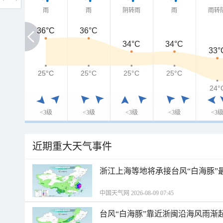
雨
雨
阴转雨
雨
雨转
36°C
36°C
36°C
34°C
34°C
33°
25°C
25°C
25°C
25°C
25°C
24°
<3级
<3级
<3级
<3级
<3
近期重大天气事件
浙江上海等地将承接台风“白海豚”
中国天气网 2026-08-09 07:45
台风“白海豚”靠近浙闽沿海风雨渐