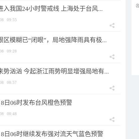
进入我国24小时警戒线 上海处于台风...
08
09:55
眼区模糊已“闭眼”，局地强降雨具有极...
08
09:28
来势汹汹 今起浙江雨势明显增强局地有...
08
08:57
8日06时发布台风橙色预警
08
08:48
月8日06时继续发布强对流天气蓝色预警