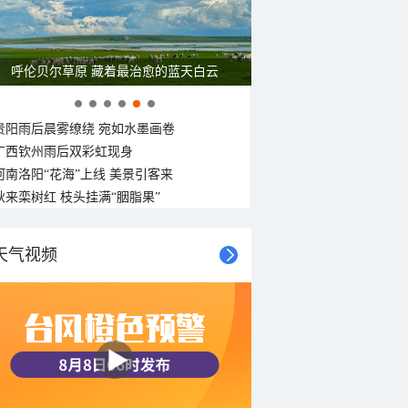
呼伦贝尔草原 藏着最治愈的蓝天白云
贵阳雨后晨雾缭绕 宛如水墨画卷
广西钦州雨后双彩虹现身
河南洛阳“花海”上线 美景引客来
秋来栾树红 枝头挂满“胭脂果”
天气视频