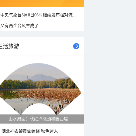
中央气象台8月8日06时继续发布强对流天气蓝色预警
又有两个台风生成了
生活旅游
山水扇面：秋红点缀颐和园西堤
湖北神农架晨雾缭绕 秋色迷人