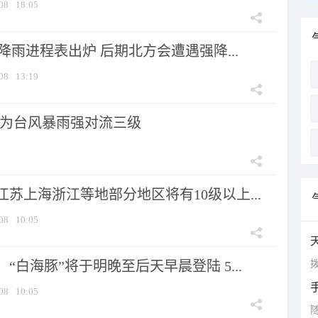
08
18:05
 降雨进程表出炉 后期北方会遭遇强降...
08
13:19
为台风暴雨强对流三级
苏上海浙江等地部分地区将有10级以上...
08
10:05
拨
“白海豚”将于明晚至后天早晨登陆 5...
08
10:05