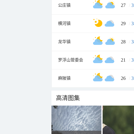
27
/
3
公庄镇
29
/
3
横河镇
28
/
3
龙华镇
21
/
3
罗浮山管委会
26
/
3
麻陂镇
高清图集