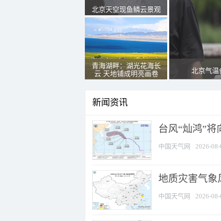
北京天空现鱼鳞云景观
青海湖畔：湖光花海长
北京气温
云 天地铺成明亮画卷
新闻资讯
台风“灿鸿”
中国天气网
2026-08-
地质灾害气象
中国天气网
2026-08-