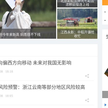
北京彩虹云隙光七彩云
浓积云接连上线
江西永新：中稻开镰抢
创今年来新高 焖蒸感不下线
收忙
将向偏西方向移动 未来对我国无影响
08
18:18
风险预警：浙江云南等部分地区风险较高
08
18:05