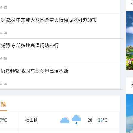
7:45
步减弱 中东部大范围桑拿天持续局地可超38℃
7:50
减弱 东部多地高温闷热盛行
7:56
仍然频繁 我国东部多地高温不断
7:56
乡镇
7
°C
28
/
38
°C
福田镇