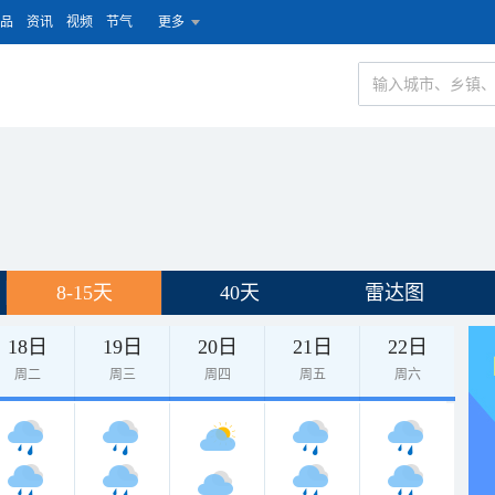
品
资讯
视频
节气
更多
8-15天
40天
雷达图
18日
19日
20日
21日
22日
周二
周三
周四
周五
周六