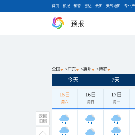
首页
预报
预警
雷达
云图
天气地图
专业产
预报
全国
>
广东
>
惠州
>
博罗
今天
7天
15日
16日
17日
周六
周日
周一