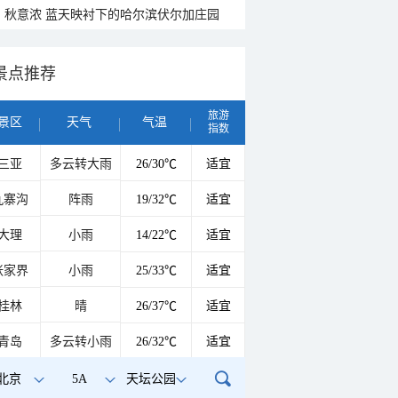
秋意浓 蓝天映衬下的哈尔滨伏尔加庄园
景点推荐
旅游
景区
天气
气温
指数
三亚
多云转大雨
26/30℃
适宜
九寨沟
阵雨
19/32℃
适宜
大理
小雨
14/22℃
适宜
张家界
小雨
25/33℃
适宜
桂林
晴
26/37℃
适宜
青岛
多云转小雨
26/32℃
适宜
北京
5A
天坛公园