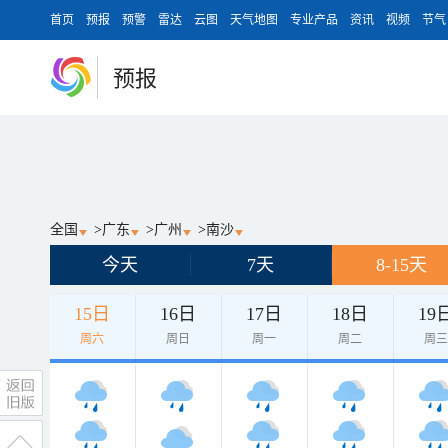
首页
预报
预警
雷达
云图
天气地图
专业产品
资讯
视频
节气
预报
全国
>
广东
>
广州
>
南沙
今天
7天
8-15天
15日
16日
17日
18日
19
周六
周日
周一
周二
周