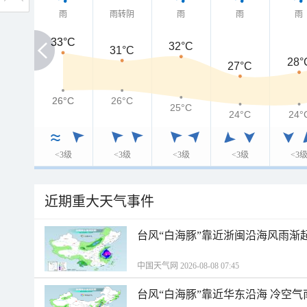
雨
雨转阴
雨
雨
雨
33°C
33°C
32°C
31°C
28°
27°C
26°C
26°C
26°C
25°C
24°C
24°
<3级
<3级
<3级
<3级
<3
近期重大天气事件
台风“白海豚”靠近浙闽沿海风雨渐
中国天气网 2026-08-08 07:45
台风“白海豚”靠近华东沿海 冷空