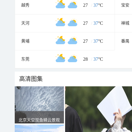
27
/
37
°C
越秀
宝安
27
/
37
°C
天河
禅城
27
/
37
°C
黄埔
番禺
28
/
37
°C
东莞
高清图集
北京天空现鱼鳞云景观