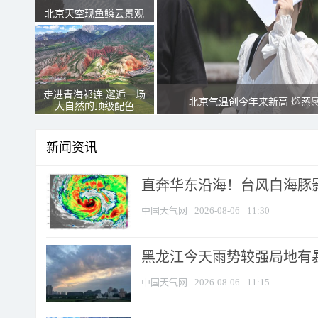
北京天空现鱼鳞云景观
走进青海祁连 邂逅一场
北京气温创今年来新高 焖蒸
大自然的顶级配色
新闻资讯
直奔华东沿海！台风白海豚影
中国天气网
2026-08-06
11:30
黑龙江今天雨势较强局地有暴
中国天气网
2026-08-06
11:15