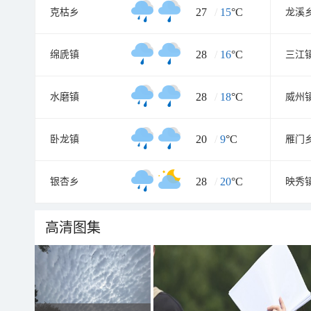
27
/
15
°C
克枯乡
龙溪
28
/
16
°C
绵虒镇
三江
28
/
18
°C
水磨镇
威州
20
/
9
°C
卧龙镇
雁门
28
/
20
°C
银杏乡
映秀
高清图集