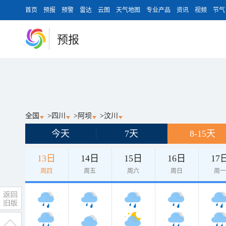
首页
预报
预警
雷达
云图
天气地图
专业产品
资讯
视频
节气
预报
全国
>
四川
>
阿坝
>
汶川
今天
7天
8-15天
13日
14日
15日
16日
17
周四
周五
周六
周日
周