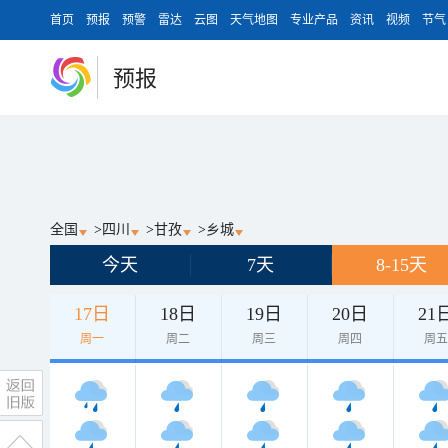
首页
预报
预警
雷达
云图
天气地图
专业产品
资讯
视频
节气
预报
全国
>
四川
>
甘孜
>
乡城
今天
7天
8-15天
17日
18日
19日
20日
21
周一
周二
周三
周四
周