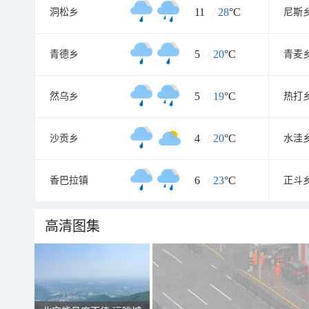
11
/
28
°C
洞松乡
尼斯
5
/
20
°C
青德乡
青麦
5
/
19
°C
然乌乡
热打
4
/
20
°C
沙贡乡
水洼
6
/
23
°C
香巴拉镇
正斗
高清图集