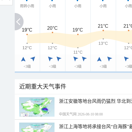
雨转小雨
小雨
小雨
小雨
小
21°C
21°
20°C
19°C
19°C
19°C
13°C
12°C
12°C
12°C
12°
11°C
<3级
<3级
<3级
<3级
<3
近期重大天气事件
浙江安徽等地台风雨仍猛烈 华北到
中国天气网 2026-08-10 08:00
浙江上海等地将承接台风“白海豚”