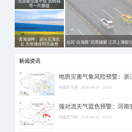
北京能见度不佳 远眺城
市一片朦胧
青海湖畔：湖光花海长
台风“白海豚”风雨铺展 江苏上海部
云 天地铺成明亮画卷
新闻资讯
地质灾害气象风险预警：浙江
中国天气网
2026-08-10
18:05
强对流天气蓝色预警：河南安徽
中国天气网
2026-08-10
18:05