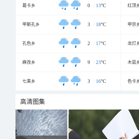
0
/
13
°C
葛卡乡
红顶
3
/
18
°C
甲斯孔乡
甲宗
2
/
17
°C
孔色乡
龙灯
9
/
23
°C
麻孜乡
木茹
3
/
16
°C
七美乡
色卡
高清图集