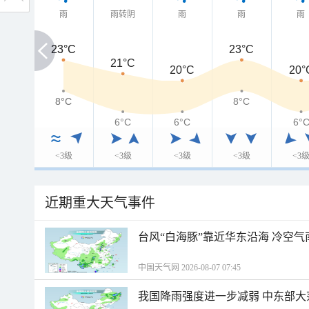
雨
雨转阴
雨
雨
雨
23°C
23°C
23°C
21°C
20°C
20°
8°C
8°C
8°C
6°C
6°C
6°
<3级
<3级
<3级
<3级
<3
近期重大天气事件
台风“白海豚”靠近华东沿海 冷空
中国天气网 2026-08-07 07:45
我国降雨强度进一步减弱 中东部大