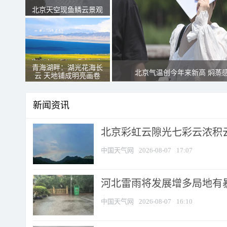
北京天空现鱼鳞云景观
青海湖畔：湖光花海长
北京气温创今年来新高 焖蒸
云 天地铺成明亮画卷
新闻资讯
北京彩虹云隙光七彩云浓积
中国天气网
2026-08-07
17:07
河北雷雨将发展增多局地有暴
中国天气网
2026-08-07
16:10