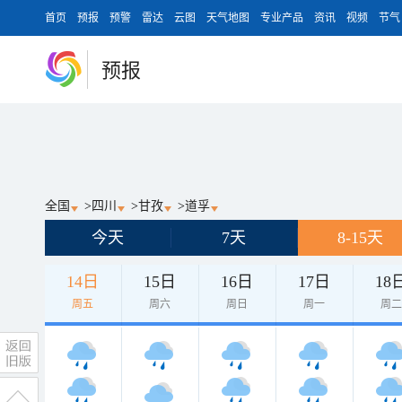
首页
预报
预警
雷达
云图
天气地图
专业产品
资讯
视频
节气
预报
全国
>
四川
>
甘孜
>
道孚
今天
7天
8-15天
14日
15日
16日
17日
18
周五
周六
周日
周一
周