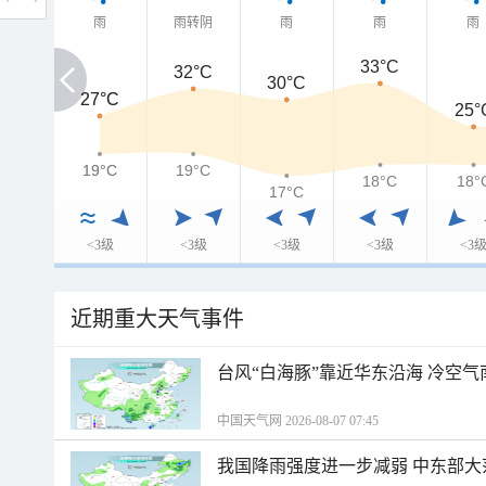
雨
雨转阴
雨
雨
雨
33°C
32°C
30°C
27°C
27°C
25°
19°C
19°C
19°C
18°C
18°
17°C
<3级
<3级
<3级
<3级
<3
近期重大天气事件
台风“白海豚”靠近华东沿海 冷空
中国天气网 2026-08-07 07:45
我国降雨强度进一步减弱 中东部大