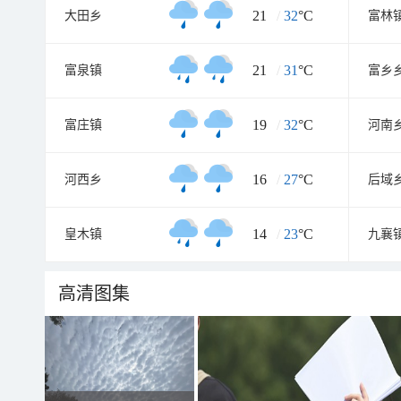
21
/
32
°C
大田乡
富林
21
/
31
°C
富泉镇
富乡
19
/
32
°C
富庄镇
河南
16
/
27
°C
河西乡
后域
14
/
23
°C
皇木镇
九襄
高清图集