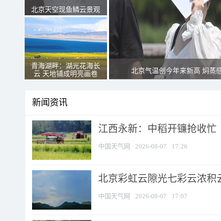
北京天空现鱼鳞云景观
青海湖畔：湖光花海长
北京气温创今年来新高 焖蒸
云 天地铺成明亮画卷
新闻资讯
江西永新：中稻开镰抢收忙
中国天气网
2026-08-07
17:26
北京彩虹云隙光七彩云浓积
中国天气网
2026-08-07
17:07