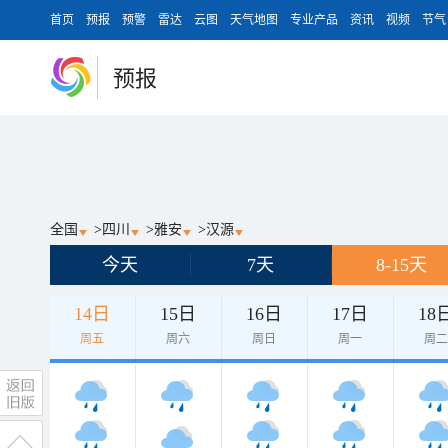
首页
预报
预警
雷达
云图
天气地图
专业产品
资讯
视频
节气
预报
全国
>
四川
>
雅安
>
汉源
今天
7天
8-15天
14日
15日
16日
17日
18
周五
周六
周日
周一
周