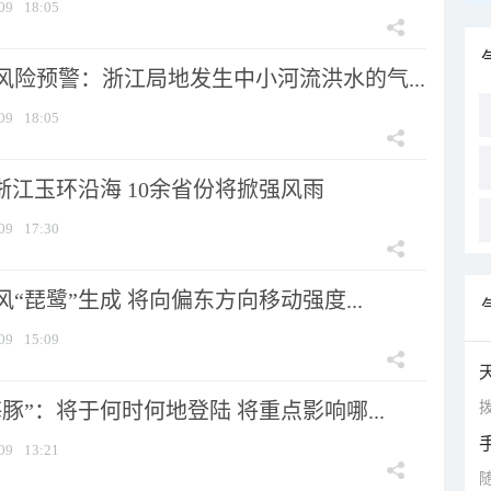
09
18:05
风险预警：浙江局地发生中小河流洪水的气...
09
18:05
浙江玉环沿海 10余省份将掀强风雨
09
17:30
风“琵鹭”生成 将向偏东方向移动强度...
09
15:09
拨
豚”：将于何时何地登陆 将重点影响哪...
09
13:21