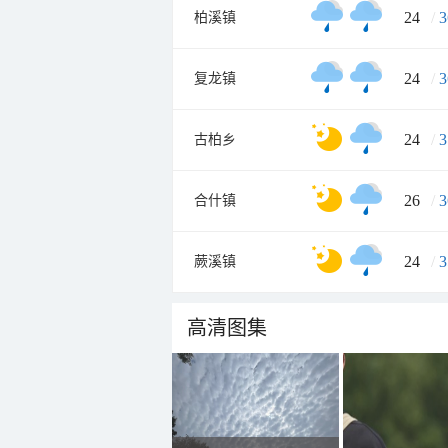
24
/
3
柏溪镇
24
/
3
复龙镇
24
/
3
古柏乡
26
/
3
合什镇
24
/
3
蕨溪镇
高清图集