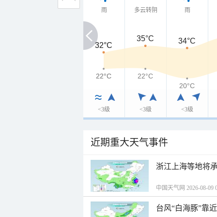
雨
多云转阴
雨
35°C
34°C
32°C
32°C
22°C
22°C
22°C
20°C
<3级
<3级
<3级
近期重大天气事件
浙江上海等地将承
中国天气网 2026-08-09 0
台风“白海豚”靠