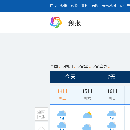
首页
预报
预警
雷达
云图
天气地图
专业产
预报
全国
>
四川
>
宜宾
>
宜宾县
今天
7天
14日
15日
16日
周五
周六
周日