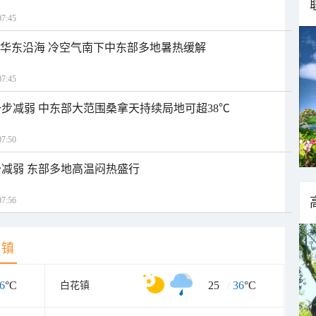
7:45
近华东沿海 冷空气南下中东部多地暑热缓解
7:45
步减弱 中东部大范围桑拿天持续局地可超38℃
7:50
减弱 东部多地高温闷热盛行
7:56
乡镇
6
°C
25
/
36
°C
白花镇