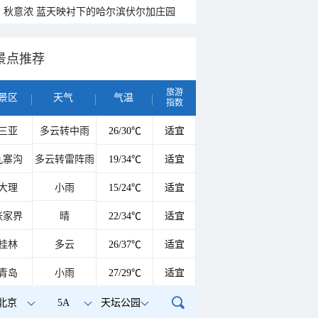
秋意浓 蓝天映衬下的哈尔滨伏尔加庄园
景点推荐
旅游
景区
天气
气温
指数
三亚
多云转中雨
26/30℃
适宜
九寨沟
多云转雷阵雨
19/34℃
适宜
大理
小雨
15/24℃
适宜
张家界
晴
22/34℃
适宜
桂林
多云
26/37℃
适宜
青岛
小雨
27/29℃
适宜
北京
5A
天坛公园