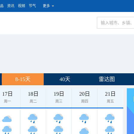
品
资讯
视频
节气
更多
8-15天
40天
雷达图
17日
18日
19日
20日
21日
周一
周二
周三
周四
周五