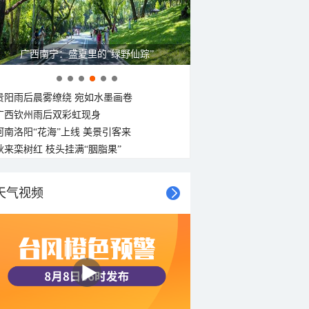
呼伦贝尔草原 藏着最治愈的蓝天白云
贵阳雨后晨雾缭绕 宛如水墨画卷
广西钦州雨后双彩虹现身
河南洛阳“花海”上线 美景引客来
秋来栾树红 枝头挂满“胭脂果”
天气视频