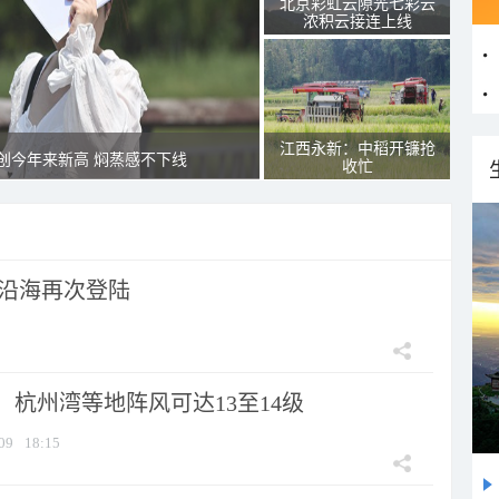
北京彩虹云隙光七彩云
浓积云接连上线
江西永新：中稻开镰抢
创今年来新高 焖蒸感不下线
收忙
市沿海再次登陆
：杭州湾等地阵风可达13至14级
09
18:15