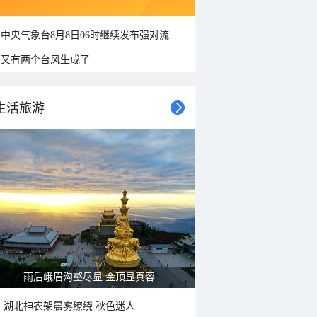
中央气象台8月8日06时继续发布强对流天气蓝色预警
又有两个台风生成了
生活旅游
山水扇面：秋红点缀颐和园西堤
湖北神农架晨雾缭绕 秋色迷人