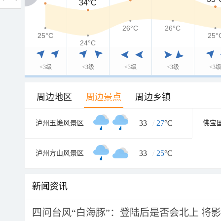
34°C
26°C
26°C
25°C
25°C
25°
24°C
<3级
<3级
<3级
<3级
<3
周边地区
周边景点
周边乡镇
33
/
27
°C
泸州玉蟾风景区
佛宝
33
/
25
°C
泸州方山风景区
新闻资讯
四问台风“白海豚”：登陆后是否会北上 将影响