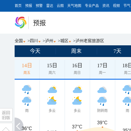
首页
预报
预警
雷达
云图
天气地图
专业产品
资讯
视频
节气
预报
全国
>
四川
>
泸州
>
城区
>
泸州老窖旅游区
今天
周末
7天
14日
15日
16日
17日
18
周五
周六
周日
周一
周
雨
多云
多云
阴转雨
雨
39°C
37°C
36°C
36°C
35°